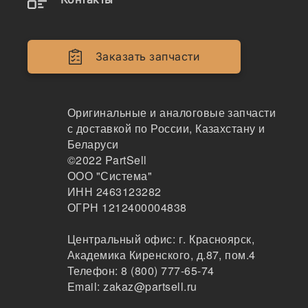
349D L, 350, 365B, 365B II,
365B L, 365C, 365C L, 375,
375 L, 385B, 988F, 988F II,
Заказать запчасти
988
Оригинальные и аналоговые запчасти
с доставкой по России, Казахстану и
Беларуси
©2022
PartSell
ООО "Система"
ИНН 2463123282
ОГРН 1212400004838
Центральный офис:
г. Красноярск
,
Академика Киренского, д.87, пом.4
Телефон:
8 (800) 777-65-74
Email:
zakaz@partsell.ru
Наличие 9N-4552 на складах, цены и сроки
отгрузки