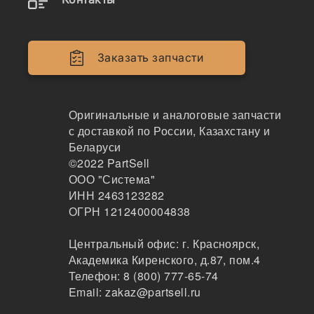
Заказать запчасти
Наличие 3904166 на складах, цены и сроки
отгрузки
Оригинальные и аналоговые запчасти
с доставкой по России, Казахстану и
3904166
Беларуси
Гильза Cummins 5,9 (6D102)
©2022
PartSell
OEM
ООО "Система"
269
ИНН 2463123282
Тюмень
ОГРН 1212400004838
1-2дня
8 шт.
Центральный офис:
г. Красноярск
,
1365 ₽
Академика Киренского, д.87, пом.4
Показать больше
Телефон:
8 (800) 777-65-74
Email:
zakaz@partsell.ru
Заказать