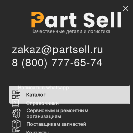
Найти
Качественные детали и логистика
zakaz@partsell.ru
3904166 Гильза цилиндра
/
/
Главная
Каталог
8 (800) 777-65-74
3904166 Гильза цилиндра
Написать в whatsapp
Каталог
Справочники
Сервисным и ремонтным
организациям
Поставщикам запчастей
Контакты