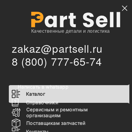
Найти
Качественные детали и логистика
zakaz@partsell.ru
/
Главная
Каталог
8 (800) 777-65-74
904/50040 Сальник 46.15x80x16.5 полуоси (внутр.
/
Сторона) COTRECO 12016669 F0618394 F06/18394
904/50040 Сальник
46.15x80x16.5 полуоси
Написать в whatsapp
(внутр. Сторона) COTRECO
Каталог
12016669 F0618394
Справочники
Сервисным и ремонтным
F06/18394
организациям
Поставщикам запчастей
Контакты