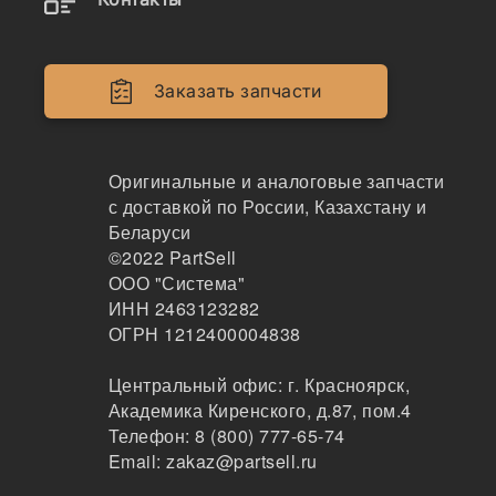
Заказать запчасти
Оригинальные и аналоговые запчасти
с доставкой по России, Казахстану и
Наличие 904/50040 на складах, цены и сроки
Беларуси
отгрузки
©2022
PartSell
ООО "Система"
ИНН 2463123282
ОГРН 1212400004838
904/50040
Сальник полуоси 904/50040
Центральный офис:
г. Красноярск
,
Академика Киренского, д.87, пом.4
101
Телефон:
8 (800) 777-65-74
Москва
Email:
zakaz@partsell.ru
1-3 дня