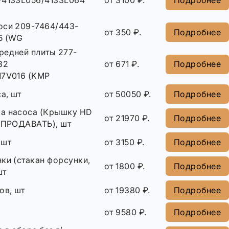
/4133L056/4133L064
от 3100 ₽.
Подробнее
оси 209-7464/443-
от 350 ₽.
Подробнее
5 (WG
редней плиты 277-
82
от 671 ₽.
Подробнее
17V016 (KMP
а, шт
от 50050 ₽.
Подробнее
а насоса (Крышку HD
от 21970 ₽.
Подробнее
Е ПРОДАВАТЬ), шт
 шт
от 3150 ₽.
Подробнее
ки (стакан форсунки,
от 1800 ₽.
Подробнее
шт
ов, шт
от 19380 ₽.
Подробнее
от 9580 ₽.
Подробнее