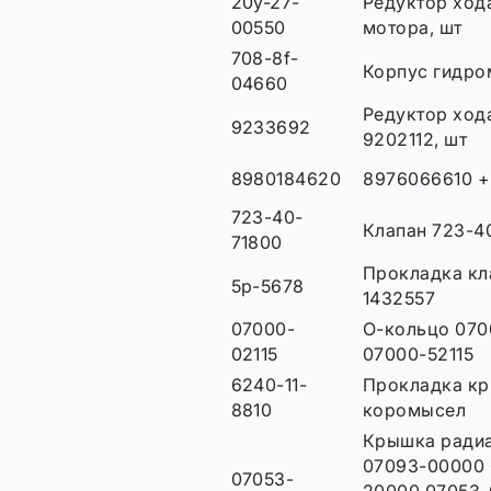
20y-27-
Редуктор хода
00550
мотора, шт
708-8f-
Корпус гидро
04660
Редуктор хода
9233692
9202112, шт
8980184620
8976066610 +
723-40-
Клапан 723-4
71800
Прокладка кла
5p-5678
1432557
07000-
О-кольцо 070
02115
07000-52115
6240-11-
Прокладка кр
8810
коромысел
Крышка радиа
07093-00000 
07053-