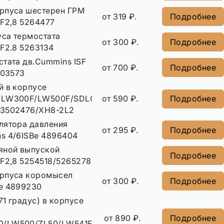
рпуса шестерен ГРМ
от 319 ₽.
Подробнее
SF2,8 5264477
са термостата
от 300 ₽.
Подробнее
F2.8 5263134
стата дв.Cummins ISF
от 700 ₽.
Подробнее
303573
й в корпусе
/LW300F/LW500F/SDLG/Changlin
от 590 ₽.
Подробнее
03502476/XH8-2L2
лятора давления
от 295 ₽.
Подробнее
s 4/6ISBe 4896404
яной выпуской
Подробнее
SF2,8 5254518/5265278
рпуса коромысел
от 300 ₽.
Подробнее
e 4899230
71 градус) в корпусе
от 890 ₽.
Подробнее
0/LW500/ZL50/LW541F