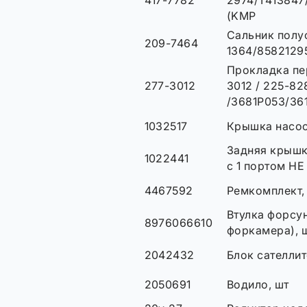
417-7782
2974/T413847
(KMP
Сальник полу
209-7464
1364/8582129
Прокладка пе
277-3012
3012 / 225-82
/3681P053/36
1032517
Крышка насос
Задняя крышк
1022441
с 1 портом Н
4467592
Ремкомплект,
Втулка форсун
8976066610
форкамера), 
2042432
Блок сателлит
2050691
Водило, шт