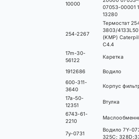
20000 07053-
10000
07053-00001 1
13280
Термостат 25
3803/4133L50
254-2267
(KMP) Caterpi
C4.4
17m-30-
Каретка
56122
1912686
Водило
600-311-
Корпус фильт
3640
17a-50-
Втулка
12351
6743-61-
Маслообменни
2210
Водило 7Y-073
7y-0731
325C; 328D;33