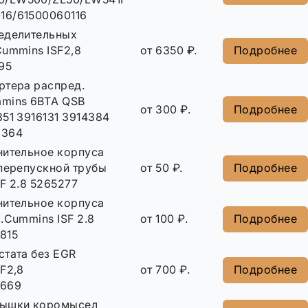
16/61500060116
еделительных
Cummins ISF2,8
от 6350 ₽.
Подробнее
95
ртера распред.
mins 6BTА QSB
от 300 ₽.
Подробнее
51 3916131 3914384
2364
нительное корпуса
 перепускной трубы
от 50 ₽.
Подробнее
F 2.8 5265277
нительное корпуса
.Cummins ISF 2.8
от 100 ₽.
Подробнее
815
стата без EGR
F2,8
от 700 ₽.
Подробнее
3669
рышки коромысел