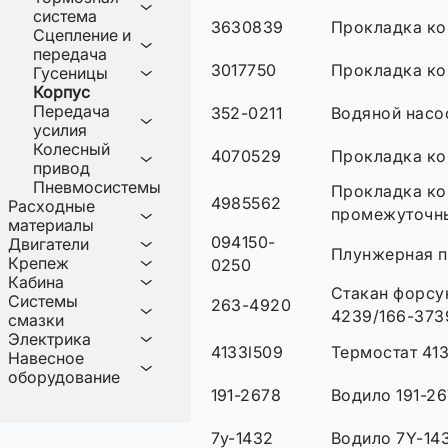
система
3630839
Прокладка ко
Сцепление и
передача
3017750
Прокладка ко
Гусеницы
Корпус
Передача
352-0211
Водяной насо
усилия
Колесный
4070529
Прокладка ко
привод
Пневмосистемы
Прокладка ко
4985562
Расходные
промежуточн
материалы
094150-
Двигатели
Плунжерная п
Крепеж
0250
Кабина
Стакан форсу
Системы
263-4920
4239/166-373
смазки
Электрика
4133l509
Термостат 41
Навесное
оборудование
191-2678
Водило 191-2
7y-1432
Водило 7Y-14