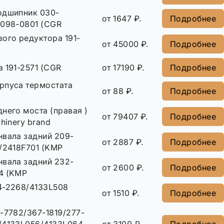
одшипник 030-
от 1647 ₽.
Подробнее
/098-0801 (CGR
ого редуктора 191-
от 45000 ₽.
Подробнее
 191-2571 (CGR
от 17190 ₽.
Подробнее
рпуса термостата
от 88 ₽.
Подробнее
него моста (правая )
от 79407 ₽.
Подробнее
chinery brand
нвала задний 209-
от 2887 ₽.
Подробнее
/2418F701 (KMP
нвала задний 232-
от 2600 ₽.
Подробнее
4 (KMP
4-2268/4133L508
от 1510 ₽.
Подробнее
-7782/367-1819/277-