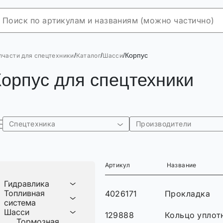
/
/
/
Корпус
пчасти для спецтехники
Каталог
Шасси
Корпус для спецтехники
Спецтехника
Производители
Артикул
Название
Гидравлика
Топливная
4026171
Прокладка
система
Шасси
129888
Кольцо уплот
Тормозная