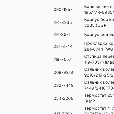
Конический п
030-1957
1957/7R-8985
Корпус бортов
191-3235
3235 (CGR
191-2571
Корпус водила
Прокладка ко
281-8744
281-8744 (WG
Ступица перед
119-7057
119-7057 (IMa
Сальник коле
209-9218
9218/219-2512
Сальник коле
232-7449
7449/2418F70
Термостат 25
254-2268
(KMP
Термостат 417