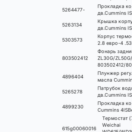
Прокладка ко
5264477-
дв.Cummins I
Крышка корпу
5263134
дв.Cummins IS
Корпус термо
5303573
2.8 евро-4 .5
Фонарь задни
803502412
ZL30G/ZL50G
803502412/8
Плунжер регу
4896404
масла Cummin
Патрубок вод
5265278
дв.Cummins I
Прокладка ко
4899230
Cummins 4ISB
Термостат (
Weichai
615g00060016
WD615/WD1