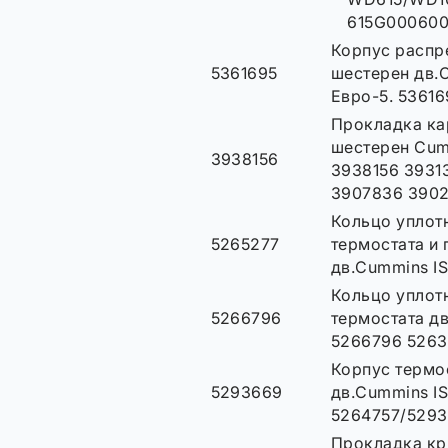
615G000600
Корпус распр
5361695
шестерен дв.
Евро-5. 53616
Прокладка ка
шестерен Cum
3938156
3938156 39313
3907836 390
Кольцо уплот
5265277
термостата и
дв.Cummins IS
Кольцо уплот
5266796
термостата дв
5266796 5263
Корпус термо
5293669
дв.Cummins IS
5264757/529
Прокладка к