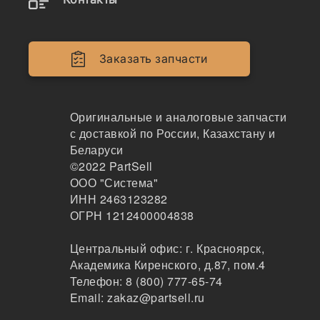
Заказать запчасти
Наличие 3088581 на складах, цены и сроки
Оригинальные и аналоговые запчасти
отгрузки
с доставкой по России, Казахстану и
Беларуси
©2022
PartSell
ООО "Система"
3088581
ИНН 2463123282
Палец серьги D=80 L=425, 3088581
ОГРН 1212400004838
HH
277
Центральный офис:
г. Красноярск
,
Хабаровск
Академика Киренского, д.87, пом.4
2-3дня
Телефон:
8 (800) 777-65-74
2 шт.
Email:
zakaz@partsell.ru
9165 ₽
Показать больше