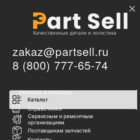
Найти
Качественные детали и логистика
zakaz@partsell.ru
/
Главная
Каталог
8 (800) 777-65-74
3088581 Палец Hitachi ZX200, (D=80, L=405/415),
/
(трапеция-г/ц ковша)
3088581 Палец Hitachi ZX200,
(D=80, L=405/415), (трапеция-
Написать в whatsapp
г/ц ковша)
Каталог
Справочники
Сервисным и ремонтным
организациям
Поставщикам запчастей
Контакты