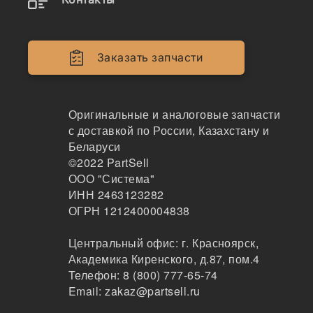
Заказать запчасти
Оригинальные и аналоговые запчасти
с доставкой по России, Казахстану и
Беларуси
Наличие 205-70-73270 на складах, цены и сроки
©2022
PartSell
отгрузки
ООО "Система"
ИНН 2463123282
ОГРН 1212400004838
205-70-73270
Центральный офис:
г. Красноярск
,
Палец
Академика Киренского, д.87, пом.4
CEP
Телефон:
8 (800) 777-65-74
45
Email:
zakaz@partsell.ru
Москва