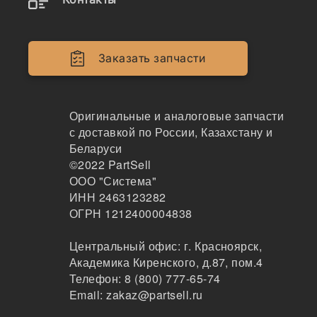
DS5502024, 815901, SA9561-
08010, S700-080206, 20Y-70-
Заказать запчасти
23230, 4251751, 20U-70-
23230, 166-1494
Оригинальные и аналоговые запчасти
с доставкой по России, Казахстану и
Беларуси
©2022
PartSell
ООО "Система"
ИНН 2463123282
ОГРН 1212400004838
Наличие 4067902ТМ на складах, цены и сроки
Центральный офис:
г. Красноярск
,
Академика Киренского, д.87, пом.4
отгрузки
Телефон:
8 (800) 777-65-74
Email:
zakaz@partsell.ru