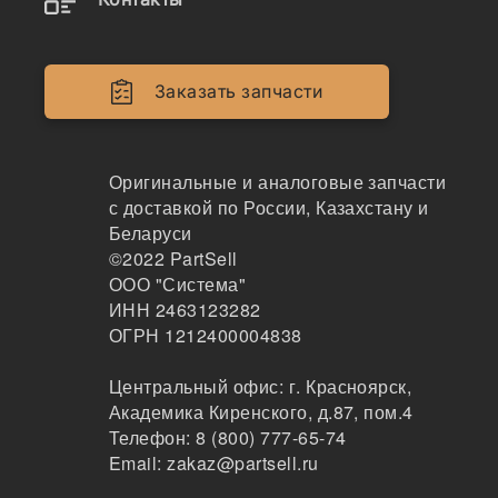
О-кольцо сочл. ковша, R220LC-9S, 61Q6-06500
143
Заказать запчасти
Хабаровск
1-2дня
4 шт.
593 ₽
Оригинальные и аналоговые запчасти
Показать больше
с доставкой по России, Казахстану и
Беларуси
Заказать
©2022
PartSell
ООО "Система"
ИНН 2463123282
ОГРН 1212400004838
61Q6-06500
О-кольцо 61Q6-06500, Hyundai
Центральный офис:
г. Красноярск
,
Академика Киренского, д.87, пом.4
Телефон:
8 (800) 777-65-74
138
Email:
zakaz@partsell.ru
Москва
2-3дня