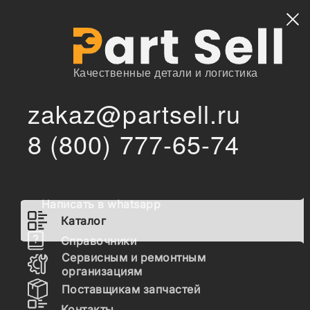
Найти
Качественные детали и логистика
zakaz@partsell.ru
/
Главная
Каталог
8 (800) 777-65-74
61Q6-06500 О-кольцо сочл. ковша, R220LC-9S
/
61Q6-06500 О-кольцо сочл.
ковша, R220LC-9S
Написать в whatsapp
Каталог
Наличие 61Q6-06500 на складах, цены и сроки
Справочники
отгрузки
Сервисным и ремонтным
организациям
Поставщикам запчастей
61Q6-06500
Контакты