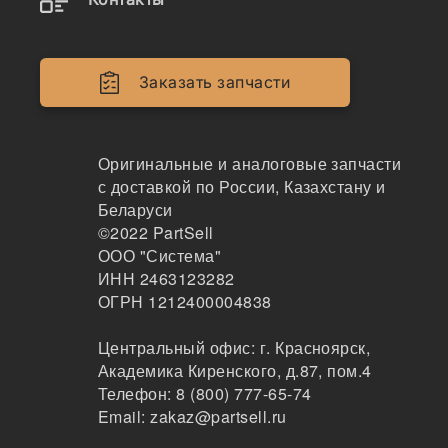
LN, 320C, 320D, 320D L, 320D
LN, 320D LRR, 320D RR,
320D2, 320E L, 320E LN, 320E
Заказать запчасти
LRR, 321C, 3
Оригинальные и аналоговые запчасти
Наличие 220-9090 на складах, цены и сроки
с доставкой по России, Казахстану и
отгрузки
Беларуси
©2022
PartSell
ООО "Система"
220-9090
ИНН 2463123282
Стопор, 220-9090
ОГРН 1212400004838
Центральный офис:
г. Красноярск
,
254
Академика Киренского, д.87, пом.4
Москва
Телефон:
8 (800) 777-65-74
1-3дня
Email:
5 шт.
zakaz@partsell.ru
414 ₽