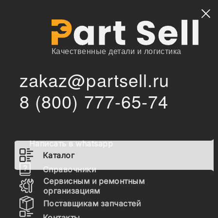
Найти
Качественные детали и логистика
zakaz@partsell.ru
01643-31645 Шайба
/
/
Главная
Каталог
8 (800) 777-65-74
01643-31645 Шайба
Наличие 01643-31645 на складах, цены и сроки
Написать в whatsapp
отгрузки
Каталог
Справочники
Сервисным и ремонтным
01643-31645
организациям
ШАЙБА, 01643-31645
Поставщикам запчастей
Контакты
PTI