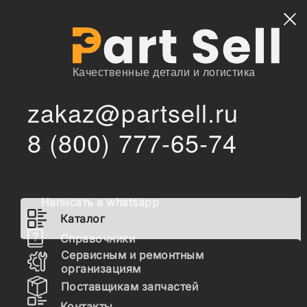
Найти
Качественные детали и логистика
zakaz@partsell.ru
3j7354mp О-кольцо (3J7354)
/
/
Главная
Каталог
8 (800) 777-65-74
3j7354mp О-кольцо (3J7354)
Написать в whatsapp
Заказать расчет, стоимость и сроки поставки
Каталог
3j7354mp
Справочники
Сервисным и ремонтным
организациям
Поставщикам запчастей
Контакты