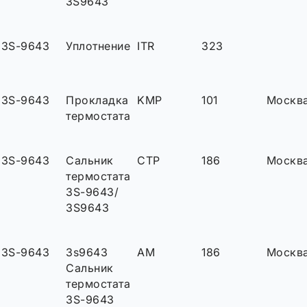
3S9643
3S-9643
Уплотнение
ITR
323
3S-9643
Прокладка
KMP
101
Москв
термостата
3S-9643
Сальник
CTP
186
Москв
термостата
3S-9643/
3S9643
3S-9643
3s9643
AM
186
Москв
Сальник
термостата
3S-9643