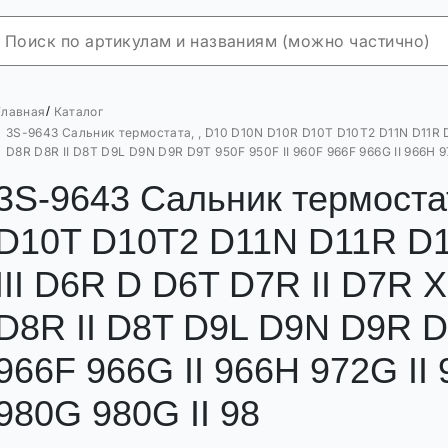
/
Главная
Каталог
3S-9643 Сальник термостата, , D10 D10N D10R D10T D10T2 D11N D11R D
D8R D8R II D8T D9L D9N D9R D9T 950F 950F II 960F 966F 966G II 966H 9
3S-9643 Сальник термоста
D10T D10T2 D11N D11R D1
III D6R D D6T D7R II D7R
D8R II D8T D9L D9N D9R D
966F 966G II 966H 972G II
980G 980G II 98