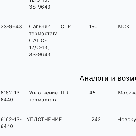
3S-9643
3S-9643
Сальник
CTP
190
МСК
термостата
CAT C-
12/C-13,
3S-9643
Аналоги и воз
6162-13-
Уплотнение
ITR
45
Москв
6440
термостата
6162-13-
УПЛОТНЕНИЕ
243
Новоку
6440