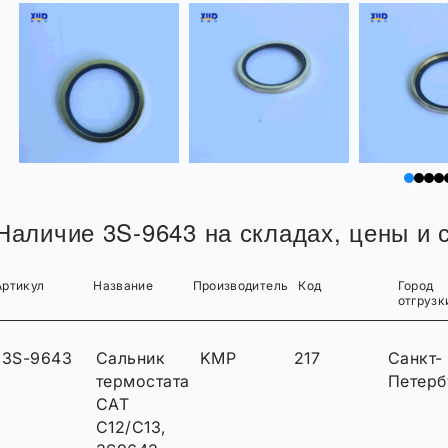
Наличие 3S-9643 на складах, цены и с
Артикул
Название
Производитель
Код
Город
отгрузк
3S-9643
Сальник
KMP
217
Санкт-
термостата
Петерб
CAT
C12/C13,