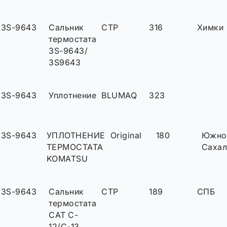
3S-9643
Сальник
CTP
316
Химки
термостата
3S-9643/
3S9643
3S-9643
Уплотнение
BLUMAQ
323
3S-9643
УПЛОТНЕНИЕ
Original
180
Южно
ТЕРМОСТАТА
Сахал
KOMATSU
3S-9643
Сальник
CTP
189
СПБ
термостата
CAT C-
12/C-13,