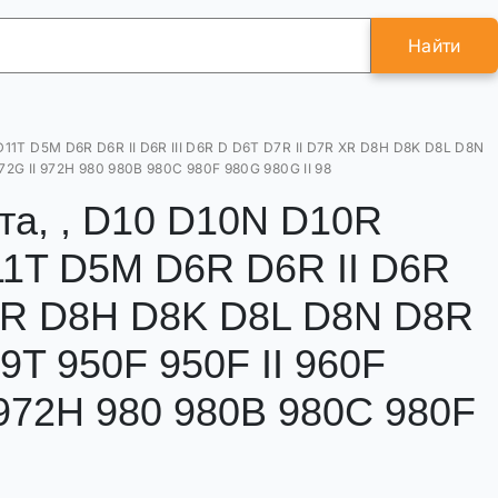
Найти
11T D5M D6R D6R II D6R III D6R D D6T D7R II D7R XR D8H D8K D8L D8N
72G II 972H 980 980B 980C 980F 980G 980G II 98
та, , D10 D10N D10R
1T D5M D6R D6R II D6R
 XR D8H D8K D8L D8N D8R
9T 950F 950F II 960F
 972H 980 980B 980C 980F