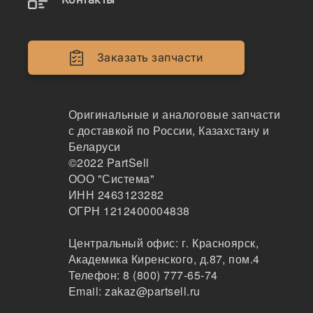
3J-7354
Заказать запчасти
О-кольцо (3J-7354)
KMP
101
Оригинальные и аналоговые запчасти
Москва
с доставкой по России, Казахстану и
1-3 дня
Беларуси
9 шт.
©2022
PartSell
36 ₽
ООО "Система"
Показать больше
ИНН 2463123282
Заказать
ОГРН 1212400004838
Центральный офис:
г. Красноярск
,
Академика Киренского, д.87, пом.4
3J-7354
Телефон:
8 (800) 777-65-74
Уплотнительное кольцо CAT, 3J7354
Email:
zakaz@partsell.ru