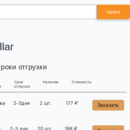
Найти
lar
роки отгрузки
Срок
Наличие
Стоимость
и
отгрузки
ва
2-3дня
2 шт.
177 ₽
Заказать
а
2-3 дня
20 шт.
188 ₽