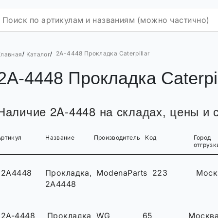
2A-4448 Прокладка Caterpillar
/
/
Главная
Каталог
2A-4448 Прокладка Caterpil
Наличие 2A-4448 на складах, цены и с
Артикул
Название
Производитель
Код
Город
отгрузк
2A4448
Прокладка,
ModenaParts
223
Моск
2A4448
2A-4448
Прокладка
WG
65
Москв