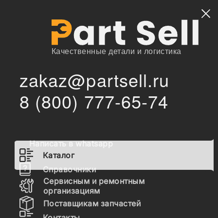
Найти
Качественные детали и логистика
zakaz@partsell.ru
6217-71-6112 Уплотнение форсунки
/
/
Главная
Каталог
8 (800) 777-65-74
6217-71-6112 Уплотнение
форсунки
Написать в whatsapp
Наличие 6217-71-6112 на складах, цены и сроки
Каталог
отгрузки
Справочники
Сервисным и ремонтным
организациям
Поставщикам запчастей
6217-71-6112
Прокладка
Контакты