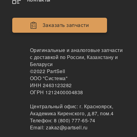
ITR
45
Москва
Заказать запчасти
2-3 дня
2 шт.
948 ₽
Показать больше
Оригинальные и аналоговые запчасти
с доставкой по России, Казахстану и
Заказать
Беларуси
©2022
PartSell
ООО "Система"
ИНН 2463123282
6217-71-6112
ОГРН 1212400004838
Прокладка, 6217-71-6112
Центральный офис:
г. Красноярск
,
ITR
Академика Киренского, д.87, пом.4
277
Телефон:
Хабаровск
8 (800) 777-65-74
2-3дня
Email:
zakaz@partsell.ru
4 шт.