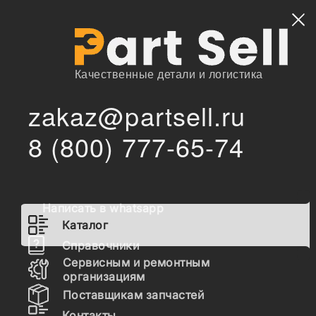
Найти
Качественные детали и логистика
zakaz@partsell.ru
4i5070 Защита Caterpillar, 4I5070
/
/
Главная
Каталог
8 (800) 777-65-74
4i5070 Защита Caterpillar,
4I5070
Написать в whatsapp
Наличие 4i5070 на складах, цены и сроки
Каталог
отгрузки
Справочники
Сервисным и ремонтным
организациям
Поставщикам запчастей
4I5070
Защита
Контакты