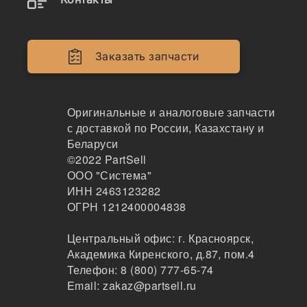
MODENA PARTS
45
Москва
Заказать запчасти
2-3 дня
по запросу
12249 ₽
Показать больше
Оригинальные и аналоговые запчасти
с доставкой по России, Казахстану и
Заказать
Беларуси
©2022
PartSell
ООО "Система"
ИНН 2463123282
4I5070
ОГРН 1212400004838
Защита Caterpillar, 4I5070
Центральный офис:
г. Красноярск
,
ModenaParts
Академика Киренского, д.87, пом.4
223
Телефон:
Москва
8 (800) 777-65-74
2-3дня
Email:
zakaz@partsell.ru
по запросу