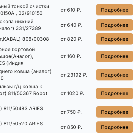
вный тонкой очистки
от 610 ₽.
Подробнее
10150A , 02/910150
скопа нижний
от 640 ₽.
Подробнее
налог) 331/27389
ог,KABAL) 808/00308
от 820 ₽.
Подробнее
рное бортовой
ьшое(Аналог),
от 160 ₽.
Подробнее
ES (Индия
днего ковша (аналог)
от 23192 ₽.
Подробнее
00
ильзы г/ц ковша к
ог) 811/50367 Robot
от 1020 ₽.
Подробнее
) 811/50483 ARIES
от 750 ₽.
Подробнее
) 811/50520 ARIES
от 850 ₽.
Подробнее