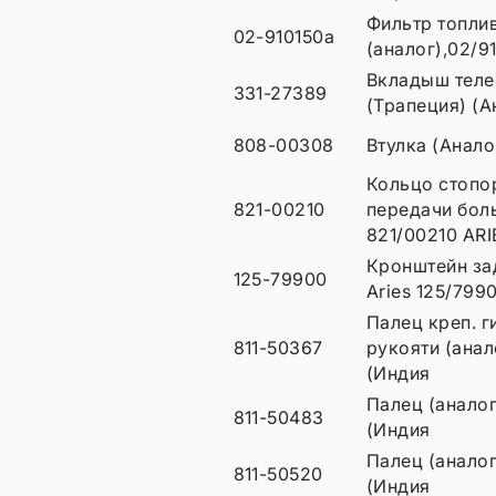
Фильтр топли
02-910150a
(аналог),02/9
Вкладыш теле
331-27389
(Трапеция) (А
808-00308
Втулка (Анал
Кольцо стопо
821-00210
передачи бол
821/00210 ARI
Кронштейн за
125-79900
Aries 125/799
Палец креп. г
811-50367
рукояти (анал
(Индия
Палец (аналог
811-50483
(Индия
Палец (аналог
811-50520
(Индия