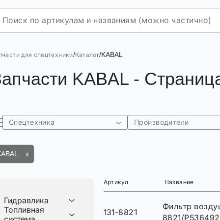
/
/
KABAL
пчасти для спецтехники
Каталог
Запчасти KABAL - Страниц
Спецтехника
Производители
KABAL x
Артикул
Название
Гидравлика
Фильтр возду
Топливная
131-8821
8821/P536492
система