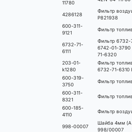
11780
Фильтр возду
4286128
P821938
600-311-
Фильтр топли
9121
Фильтр 6732-7
6732-71-
6742-01-3790
6111
71-6320
203-01-
Фильтр топлив
k1280
6732-71-6310
600-319-
Фильтр топли
3750
600-311-
Фильтр топли
8321
600-185-
Фильтр возду
4110
Шайба 4мм (А
998-00007
998/00007