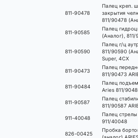
Палец креп. ш
811-90478
закрытия чел
811/90478 (Ан
Палец гидроц
811-90585
(Аналог), 811
Палец г/ц аут
811-90590
811/90590 (Ан
Super, 4CX
Палец передне
811-90473
811/90473 ARI
Палец подъем
811-90484
Aries 811/904
Палец стабили
811-90587
811/90587 ARI
Палец стрелы 
911-40048
911/40048
Пробка борто
826-00425
(аналог) ARIE