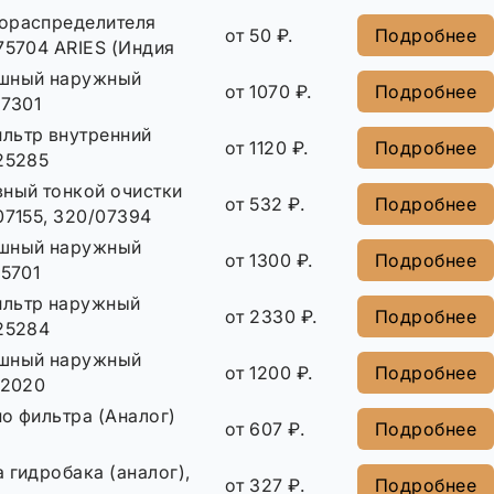
ораспределителя
от 50 ₽.
Подробнее
75704 ARIES (Индия
ушный наружный
от 1070 ₽.
Подробнее
17301
льтр внутренний
от 1120 ₽.
Подробнее
25285
вный тонкой очистки
от 532 ₽.
Подробнее
07155, 320/07394
ушный наружный
от 1300 ₽.
Подробнее
15701
ильтр наружный
от 2330 ₽.
Подробнее
925284
ушный наружный
от 1200 ₽.
Подробнее
12020
о фильтра (Аналог)
от 607 ₽.
Подробнее
 гидробака (аналог),
от 327 ₽.
Подробнее