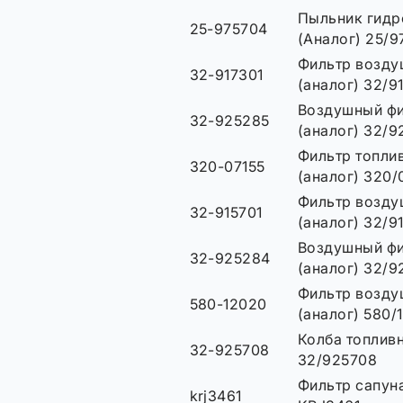
Пыльник гидр
25-975704
(Аналог) 25/9
Фильтр возд
32-917301
(аналог) 32/9
Воздушный фи
32-925285
(аналог) 32/9
Фильтр топли
320-07155
(аналог) 320/
Фильтр возд
32-915701
(аналог) 32/9
Воздушный ф
32-925284
(аналог) 32/
Фильтр возд
580-12020
(аналог) 580/
Колба топливн
32-925708
32/925708
Фильтр сапуна
krj3461