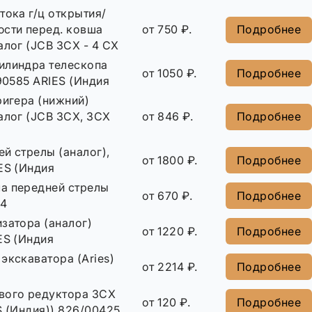
тока г/ц открытия/
юсти перед. ковша
от 750 ₽.
Подробнее
алог (JCB 3CX - 4 CX
илиндра телескопа
от 1050 ₽.
Подробнее
/90585 ARIES (Индия
ригера (нижний)
алог (JCB 3CX, 3CX
от 846 ₽.
Подробнее
й стрелы (аналог),
от 1800 ₽.
Подробнее
ES (Индия
а передней стрелы
от 670 ₽.
Подробнее
84
затора (аналог)
от 1220 ₽.
Подробнее
ES (Индия
экскаватора (Aries)
от 2214 ₽.
Подробнее
вого редуктора 3CX
от 120 ₽.
Подробнее
S (Индия)) 826/00425