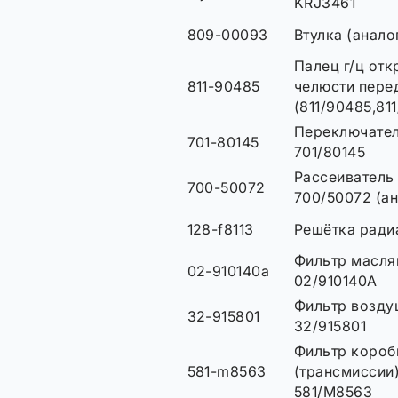
KRJ3461
809-00093
Втулка (анал
Палец г/ц от
811-90485
челюсти пере
(811/90485,81
Переключатель
701-80145
701/80145
Рассеиватель
700-50072
700/50072 (а
128-f8113
Решётка радиа
Фильтр масля
02-910140a
02/910140A
Фильтр воздуш
32-915801
32/915801
Фильтр короб
581-m8563
(трансмиссии
581/M8563