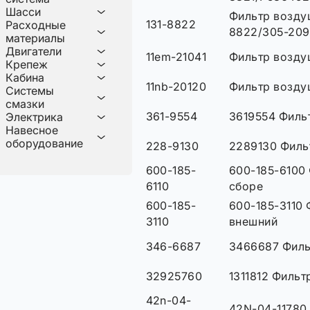
Шасси
Фильтр возду
131-8822
Расходные
8822/305-209
материалы
Двигатели
11em-21041
Фильтр возду
Крепеж
Кабина
11nb-20120
Фильтр возду
Системы
смазки
361-9554
3619554 Филь
Электрика
Навесное
оборудование
228-9130
2289130 Филь
600-185-
600-185-6100
6110
сборе
600-185-
600-185-3110
3110
внешний
346-6687
3466687 Фил
32925760
1311812 Фильт
42n-04-
42N-04-11780