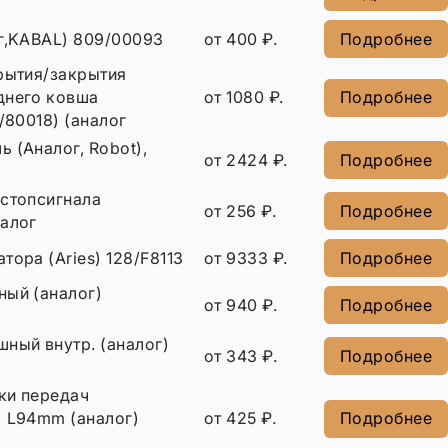
ог,KABAL) 809/00093
от 400 ₽.
Подробнее
крытия/закрытия
днего ковша
от 1080 ₽.
Подробнее
1/80018) (аналог
 (Аналог, Robot),
от 2424 ₽.
Подробнее
 стопсигнала
от 256 ₽.
Подробнее
налог
тора (Aries) 128/F8113
от 9333 ₽.
Подробнее
ный (аналог)
от 940 ₽.
Подробнее
ный внутр. (аналог)
от 343 ₽.
Подробнее
ки передач
) L94mm (аналог)
от 425 ₽.
Подробнее