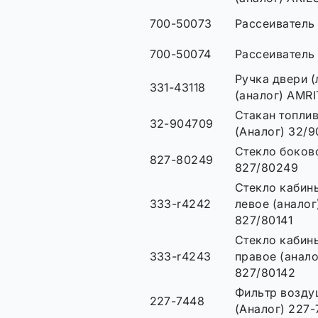
700-50073
Рассеиватель
700-50074
Рассеиватель
Ручка двери (
331-43118
(аналог) AMRI
Стакан топли
32-904709
(Аналог) 32/9
Стекло боков
827-80249
827/80249
Стекло кабин
333-r4242
левое (аналог
827/80141
Стекло кабин
333-r4243
правое (анало
827/80142
Фильтр возду
227-7448
(Аналог) 227-