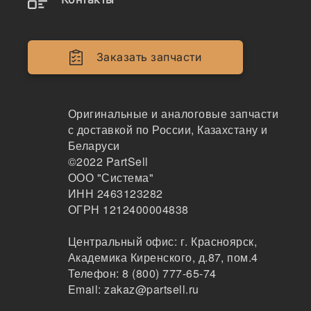
Расходные материалы
Двигатели
Заказать запчасти
Крепеж
Кабина
Оригинальные и аналоговые запчасти
с доставкой по России, Казахстану и
Системы смазки
Беларуси
©2022
PartSell
Электрика
ООО "Система"
Навесное оборудование
ИНН 2463123282
ОГРН 1212400004838
Показывать всё меню
Центральный офис:
г. Красноярск
,
Академика Киренского, д.87, пом.4
Телефон:
8 (800) 777-65-74
Спецтехника
Производители
Email:
zakaz@partsell.ru