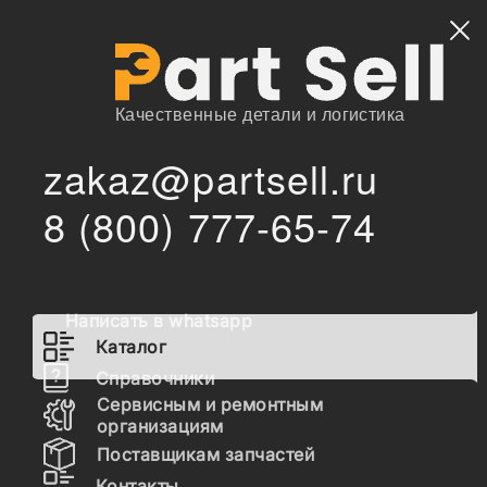
Найти
Качественные детали и логистика
zakaz@partsell.ru
/
/
New Holland
Запчасти для спецтехники
Каталог
8 (800) 777-65-74
Запчасти New Holland -
Страница 4
Написать в whatsapp
Каталог
Гидравлика
Справочники
Топливная система
Сервисным и ремонтным
организациям
Шасси
Поставщикам запчастей
Контакты