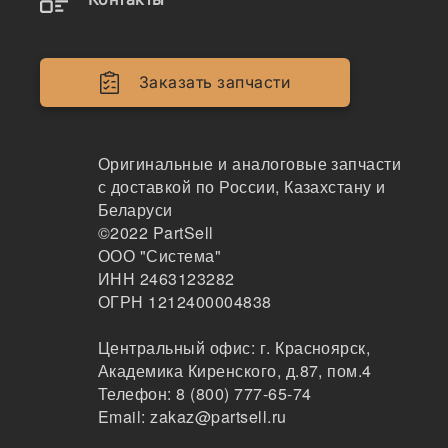
775-HL-400TR
Коронка ковша Komatsu PC400 скальная (ориги
нал) 208-70-14152RC
Заказать запчасти
Komatsu
269
Оригинальные и аналоговые запчасти
Тюмень
1-2дня
с доставкой по России, Казахстану и
по запросу
Беларуси
2015 ₽
©2022
PartSell
Показать больше
ООО "Система"
ИНН 2463123282
Заказать
ОГРН 1212400004838
Центральный офис:
г. Красноярск
,
Академика Киренского, д.87, пом.4
775-HL-400TR
Телефон:
8 (800) 777-65-74
ЗУБ КОВША
Email:
zakaz@partsell.ru
K/H