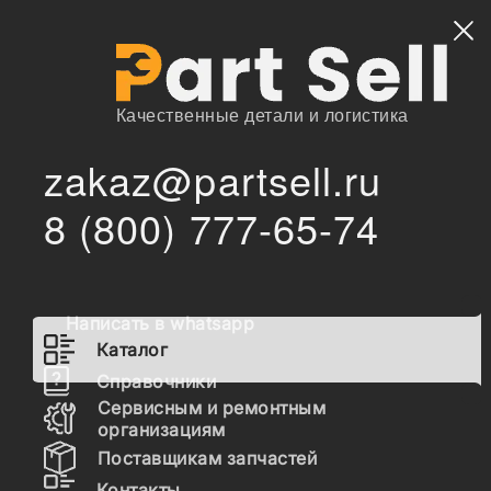
Найти
Качественные детали и логистика
zakaz@partsell.ru
/
Главная
Каталог
8 (800) 777-65-74
775-HL-400TR Коронка ковша скальная усиленная, , 208-
/
70-14270RC, LK400HD
775-HL-400TR Коронка ковша
скальная усиленная, , 208-70-
Написать в whatsapp
14270RC, LK400HD
Каталог
Справочники
Сервисным и ремонтным
Наличие 775-HL-400TR на складах, цены и
организациям
сроки отгрузки
Поставщикам запчастей
Контакты