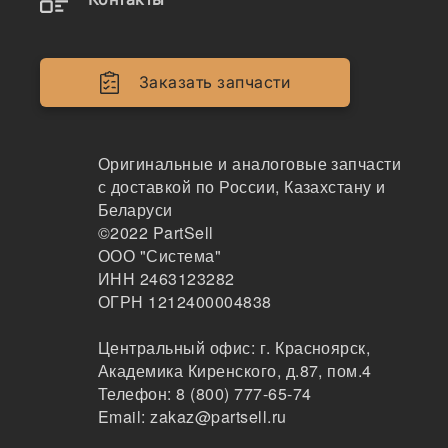
Наличие af26557 на складах, цены и сроки
отгрузки
Заказать запчасти
AF26557
Фильтр воздушный, комплект (AF26557+ AF265
Оригинальные и аналоговые запчасти
58), ST40044AB, AF26557, AF26558, K2540, EKO
-01.474, AA90139
с доставкой по России, Казахстану и
Беларуси
Stal
©2022
PartSell
314
ООО "Система"
Красноярск
ИНН 2463123282
2-3дня
ОГРН 1212400004838
2 шт.
4883 ₽
Центральный офис:
г. Красноярск
,
Показать больше
Академика Киренского, д.87, пом.4
Заказать
Телефон:
8 (800) 777-65-74
Email:
zakaz@partsell.ru