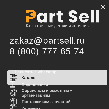
Найти
Качественные детали и логистика
zakaz@partsell.ru
/
Главная
Каталог
8 (800) 777-65-74
af26557 Фильтр воздушный, комплект (AF26557+ AF26558),
/
ST40044AB, AF26557, AF26558, K2540, EKO-01.474,
AA90139
af26557 Фильтр воздушный,
Написать в whatsapp
комплект (AF26557+
Каталог
AF26558), ST40044AB,
Справочники
AF26557, AF26558, K2540,
Сервисным и ремонтным
организациям
EKO-01.474, AA90139
Поставщикам запчастей
Контакты