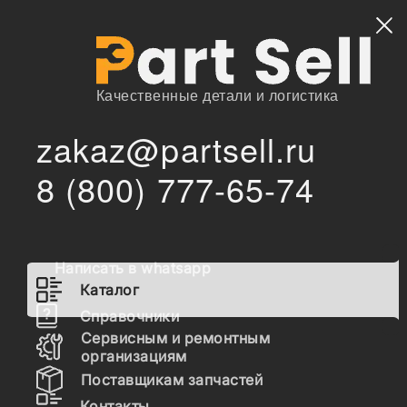
Найти
Качественные детали и логистика
zakaz@partsell.ru
Воздушные
Запчасти для
Расходные
/
/
/
/
Каталог
Фильтры
8 (800) 777-65-74
спецтехники
материалы
фильтры
Воздушные фильтры для
спецтехники
Написать в whatsapp
Каталог
Справочники
Расходные материалы
Сервисным и ремонтным
организациям
Фильтры
Поставщикам запчастей
Топливные фильтры
Контакты