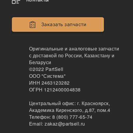
Фильтры-сеточки
Магнитные фильтры
Заказать запчасти
Воздушные фильтры
Фильтр сапуна
Оригинальные и аналоговые запчасти
с доставкой по России, Казахстану и
Внутренний воздушный фильтр
Беларуси
©2022
PartSell
Внешний воздушный фильтр
ООО "Система"
ИНН 2463123282
Фильтр кабины
ОГРН 1212400004838
Гидравлические фильтры
Центральный офис:
г. Красноярск
,
Корпусы фильтров
Академика Киренского, д.87, пом.4
Телефон:
8 (800) 777-65-74
Масляные фильтры
Email:
zakaz@partsell.ru