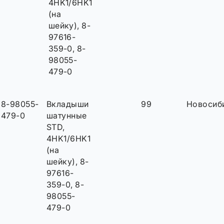
4HK1/6HK1
(на
шейку), 8-
97616-
359-0, 8-
98055-
479-0
8-98055-
Вкладыши
99
Новосиб
479-0
шатунные
STD,
4HK1/6HK1
(на
шейку), 8-
97616-
359-0, 8-
98055-
479-0