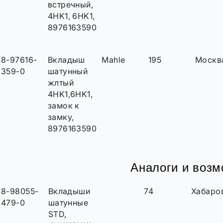
встречный,
4HK1, 6HK1,
8976163590
8-97616-
Вкладыш
Mahle
195
Москв
359-0
шатунный
жлтый
4HK1,6HK1,
замок к
замку,
8976163590
Аналоги и воз
8-98055-
Вкладыши
74
Хабаро
479-0
шатунные
STD,