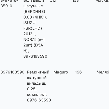
8-97616-
Вкладыши
CM
158
Москв
359-0
шатунные
(ВЕРХНИЕ)
0.00 (4HK1),
ISUZU
FSR(LHD)
2013 -,
NQR75 (к-т,
2шт) (D5A
H),
8976163590
8976163590
Ремонтный
Maguro
196
Челяб
шатунный
вкладыш,
0,25,
комплект,
8976163590