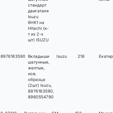
стандарт
двигателя
Isuzu
6HK1 на
Hitachi (к-
т из 2-х
шт) ISUZU
8976163590
Вкладыши
Isuzu
218
Екате
шатунные,
желтые,
нов.
образца
(2шт) Isuzu,
8976163590,
8980554790