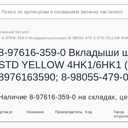
/
Главная
Каталог
8-97616-359-0 Вкладыши шатунные /8-98055-479-0 STD YELLOW 4HK1/
8-97616-359-0 Вкладыши ш
STD YELLOW 4HK1/6HK1 (на
8976163590; 8-98055-479-
Наличие 8-97616-359-0 на складах, це
Артикул
Название
Производитель
Код
Город
отгрузк