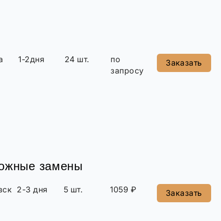
а
1-2дня
24 шт.
по
Заказать
запросу
можные замены
вск
2-3 дня
5 шт.
1059 ₽
Заказать