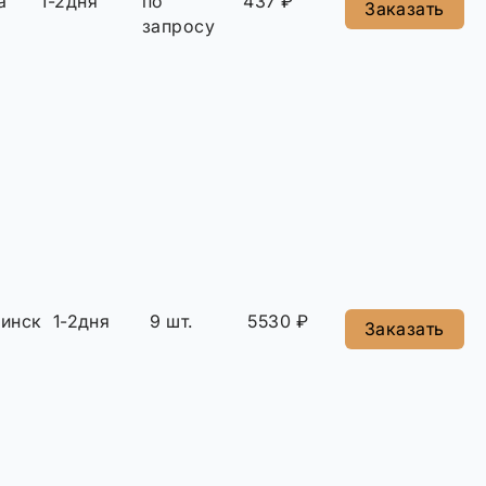
а
1-2дня
по
437 ₽
Заказать
запросу
инск
1-2дня
9 шт.
5530 ₽
Заказать