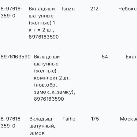
8-97616-
Вкладыши
Isuzu
212
Чебок
359-0
шатунные
(желтые) 1
к-т = 2 шт,
8976163590
8976163590
Вкладыши
54
Ека
шатунные
(желтые)
комплект 2шт.
(нов.обр.
замок_к_замку),
8976163590
8-97616-
Вкладыш
Taiho
175
Москв
359-0
шатунный,
замок