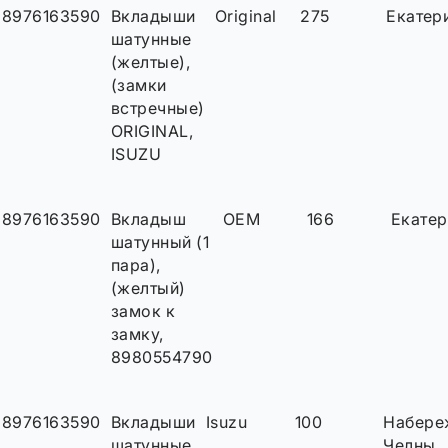
8976163590
Вкладыши
Original
275
Екатер
шатунные
(желтые),
(замки
встречные)
ORIGINAL,
ISUZU
8976163590
Вкладыш
OEM
166
Екатер
шатунный (1
пара),
(желтый)
замок к
замку,
8980554790
8976163590
Вкладыши
Isuzu
100
Набере
шатунные
Челны