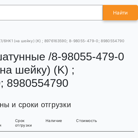
Найти
6HK1 (на шейку) (K) ; 8976163590; 8-98055-479-0; 8980554790
атунные /8-98055-479-0
 шейку) (K) ;
0; 8980554790
ны и сроки отгрузки
Срок
Наличие
Стоимость
и
отгрузки