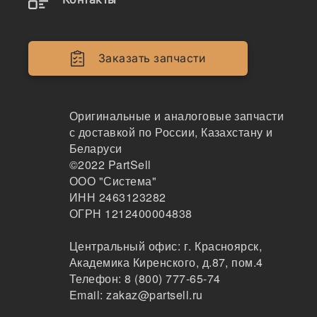
Наличие 1-15750-154-0 на складах, цены и
Заказать запчасти
сроки отгрузки
Оригинальные и аналоговые запчасти
1157501540
с доставкой по России, Казахстану и
Насос подкачки топлива, 1157501540
Беларуси
©2022
PartSell
OEM
ООО "Система"
56
ИНН 2463123282
Екатеринбург
ОГРН 1212400004838
1-2 дня
по запросу
Центральный офис:
г. Красноярск
,
4677 ₽
Показать больше
Академика Киренского, д.87, пом.4
Телефон:
8 (800) 777-65-74
Заказать
Email:
zakaz@partsell.ru