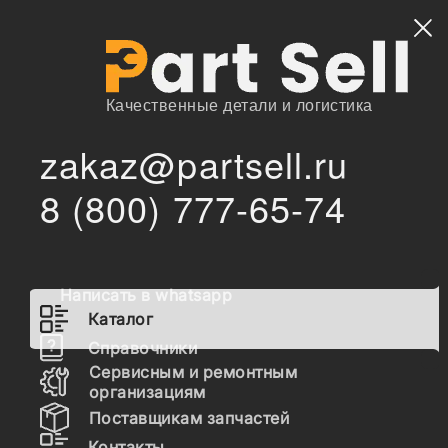
Найти
Качественные детали и логистика
zakaz@partsell.ru
/
Главная
Каталог
8 (800) 777-65-74
1-15750-154-0 Насос подкачки топливный
/
1-15750-154-0 Насос подкачки
топливный
Написать в whatsapp
Каталог
Справочники
Сервисным и ремонтным
организациям
Поставщикам запчастей
Контакты