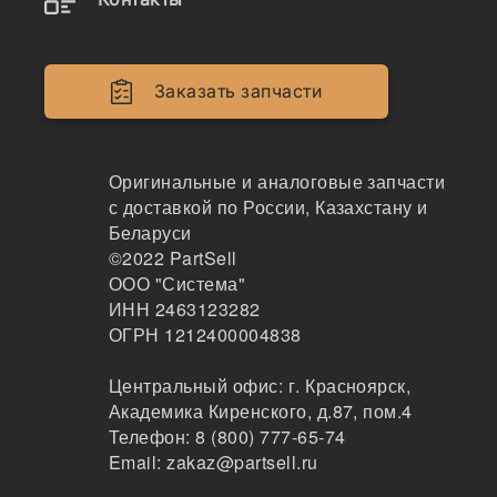
0677/295-4777/254-4357
(Восстановленный)
Заказать запчасти
Оригинальные и аналоговые запчасти
с доставкой по России, Казахстану и
Беларуси
©2022
PartSell
ООО "Система"
ИНН 2463123282
ОГРН 1212400004838
Центральный офис:
г. Красноярск
,
Наличие 319-0678 на складах, цены и сроки
Академика Киренского, д.87, пом.4
отгрузки
Телефон:
8 (800) 777-65-74
Email:
zakaz@partsell.ru