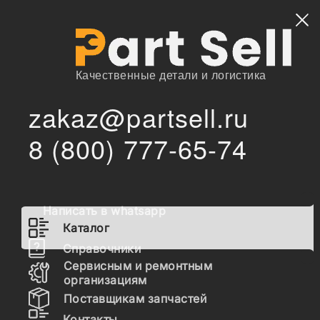
Найти
Качественные детали и логистика
zakaz@partsell.ru
/
Главная
Каталог
8 (800) 777-65-74
7135547 Ремкомплект гидроцилиндра Doosan 6810745
/
Рукоять 325-A9K011001 &amp ABOVE, A9K111001 &amp
ABOVE, AAC511001 &amp ABOVE
7135547 Ремкомплект
Написать в whatsapp
гидроцилиндра Doosan
Каталог
6810745 Рукоять 325-
Справочники
A9K011001 &amp ABOVE,
Сервисным и ремонтным
организациям
A9K111001 &amp ABOVE,
Поставщикам запчастей
AAC511001 &amp ABOVE
Контакты