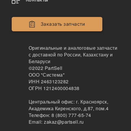
Наличие 7135547 на складах, цены и сроки
отгрузки
Заказать запчасти
7135547
Оригинальные и аналоговые запчасти
Набор уплотнений, 7135547, 6804604, 6816325
с доставкой по России, Казахстану и
Беларуси
©2022
PartSell
208
ООО "Система"
Москва
ИНН 2463123282
2-3дня
ОГРН 1212400004838
по запросу
по запросу
Показать больше
Центральный офис:
г. Красноярск
,
Академика Киренского, д.87, пом.4
Заказать
Телефон:
8 (800) 777-65-74
Email:
zakaz@partsell.ru