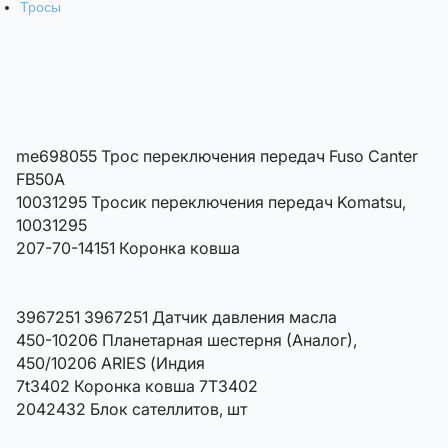
Тросы
me698055 Трос переключения передач Fuso Canter
FB50A
10031295 Тросик переключения передач Komatsu,
10031295
207-70-14151 Коронка ковша
3967251 3967251 Датчик давления масла
450-10206 Планетарная шестерня (Аналог),
450/10206 ARIES (Индия
7t3402 Коронка ковша 7T3402
2042432 Блок сателлитов, шт