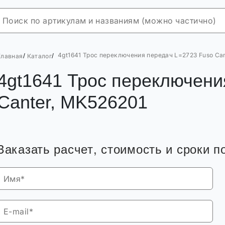
4gt1641 Трос переключения передач L=2723 Fuso Ca
/
/
Главная
Каталог
4gt1641 Трос переключени
Canter, MK526201
Заказать расчет, стоимость и сроки п