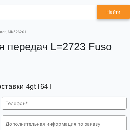
Найти
nter, MK526201
я передач L=2723 Fuso
оставки 4gt1641