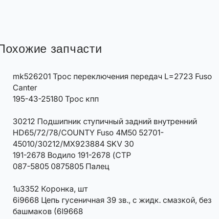
Похожие запчасти
mk526201 Трос переключения передач L=2723 Fuso
Canter
195-43-25180 Трос кпп
30212 Подшипник ступичный задний внутренний
HD65/72/78/COUNTY Fuso 4M50 52701-
45010/30212/MX923884 SKV 30
191-2678 Водило 191-2678 (CTP
087-5805 0875805 Палец
1u3352 Коронка, шт
6i9668 Цепь гусеничная 39 зв., с жидк. смазкой, без
башмаков (6I9668