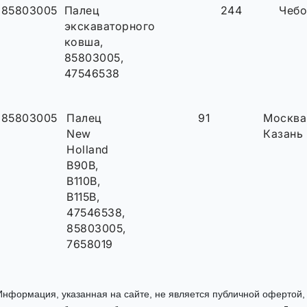
85803005
Палец
244
Чеб
экскаваторного
ковша,
85803005,
47546538
85803005
Палец
91
Москва
New
Казань
Holland
B90B,
B110B,
B115B,
47546538,
85803005,
7658019
Информация, указанная на сайте, не является публичной офертой