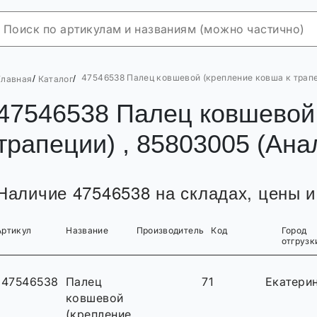
47546538 Палец ковшевой (крепление ковша к трапец
/
/
Главная
Каталог
47546538 Палец ковшевой 
трапеции) , 85803005 (Ана
Наличие 47546538 на складах, цены и
Артикул
Название
Производитель
Код
Город
отгрузк
47546538
Палец
71
Екатери
ковшевой
(крепление