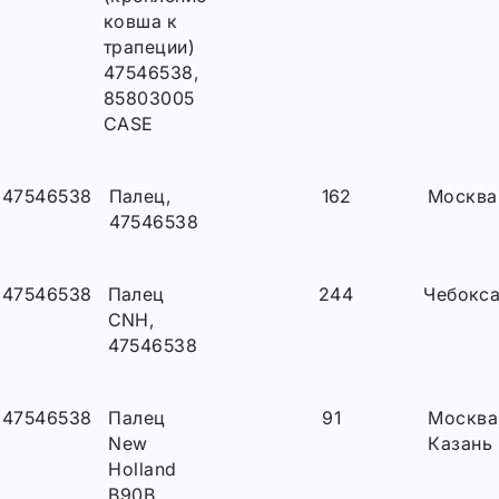
ковша к
трапеции)
47546538,
85803005
CASE
47546538
Палец,
162
Москва
47546538
47546538
Палец
244
Чебокс
CNH,
47546538
47546538
Палец
91
Москва
New
Казань
Holland
B90B,