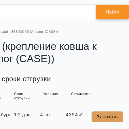
Найти
ии) , 85803005 (Аналог (CASE))
(крепление ковша к
лог (CASE))
 сроки отгрузки
Срок
Наличие
Стоимость
и
отгрузки
нбург
1-2 дня
4 шт.
4394 ₽
Заказать