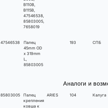
B110B,
B115B,
47546538,
85803005,
7658019
47546538
Палец
193
СПБ
45mm OD
x 319mm
L,
85803005
Аналоги и воз
85803005
Палец
ARIES
104
Калуга
крепления
ковша к