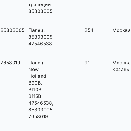
трапеции
85803005
85803005
Палец,
254
Москва
85803005,
47546538
7658019
Палец
91
Москва
New
Казань
Holland
B90B,
B110B,
B115B,
47546538,
85803005,
7658019