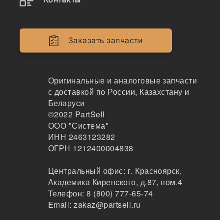
Заказать запчасти
Оригинальные и аналоговые запчасти
* -Поле обязательное для заполнения
с доставкой по России, Казахстану и
Беларуси
Заказ срочный
©2022
PartSell
Только оригиналы
ООО "Система"
ИНН 2463123282
ОГРН 1212400004838
Центральный офис:
г. Красноярск
,
Академика Киренского, д.87, пом.4
Телефон:
8 (800) 777-65-74
Email:
zakaz@partsell.ru