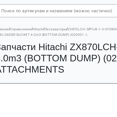
/
/
/
/
/
авная
Справочники
Hitachi
Экскаваторы
ZX870LCH-3
P1JB-1-3 HYDRA
9 LOADER BUCKET 4.0m3 (BOTTOM DUMP) (020001 -).
Запчасти Hitachi ZX870L
4.0m3 (BOTTOM DUMP) (02
ATTACHMENTS