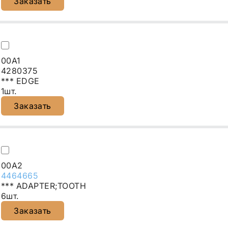
Заказать
00A1
4280375
*** EDGE
1шт.
Заказать
00A2
4464665
*** ADAPTER;TOOTH
6шт.
Заказать