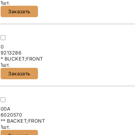
1шт.
Заказать
0
9213286
* BUCKET;FRONT
1шт.
Заказать
00A
6020570
** BACKET;FRONT
1шт.