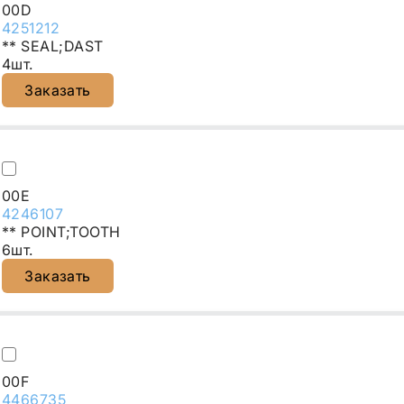
00D
4251212
** SEAL;DAST
4шт.
Заказать
00E
4246107
** POINT;TOOTH
6шт.
Заказать
00F
4466735