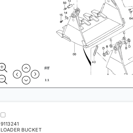
FIT
1:1
9113241
LOADER BUCKET