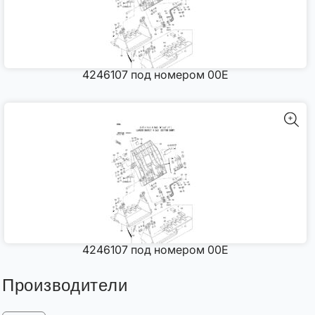
4246107 под номером 00E
4246107 под номером 00E
Производители