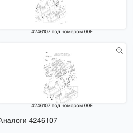
4246107 под номером 00E
4246107 под номером 00E
Аналоги 4246107