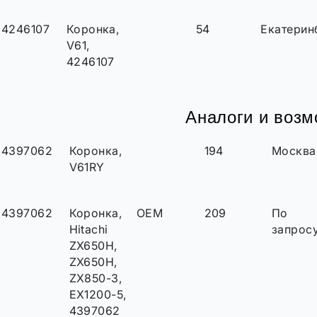
4246107
Коронка,
54
Екатерин
V61,
4246107
Аналоги и воз
4397062
Коронка,
194
Москва
V61RY
4397062
Коронка,
OEM
209
По
Hitachi
запрос
ZX650H,
ZX650H,
ZX850-3,
EX1200-5,
4397062