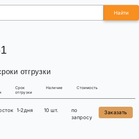
Найти
61
роки отгрузки
Срок
Наличие
Стоимость
и
отгрузки
осток
1-2дня
10 шт.
по
Заказать
запросу