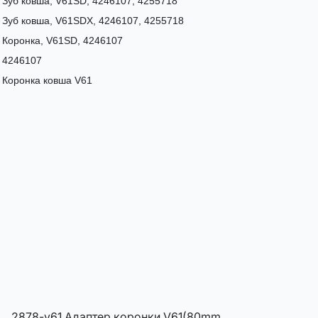
Зуб ковша, V61SD, 4246107, 4255718
Зуб ковша, V61SDX, 4246107, 4255718
Коронка, V61SD, 4246107
4246107
Коронка ковша V61
2878-v61 Адаптер коронки V61(80mm