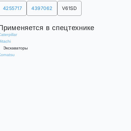
4255717
4397062
V61SD
Применяется в спецтехнике
aterpillar
Hitachi
Экскаваторы
Komatsu