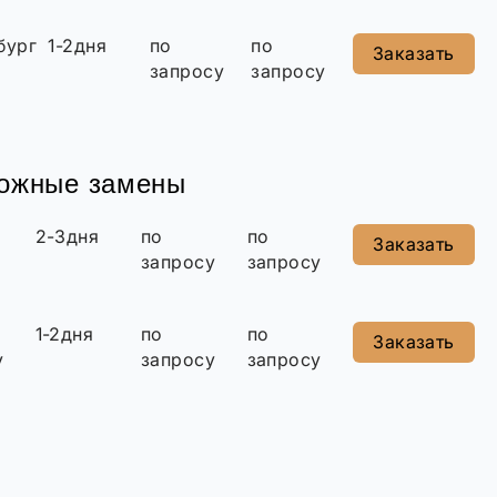
бург
1-2дня
по
по
Заказать
запросу
запросу
можные замены
2-3дня
по
по
Заказать
запросу
запросу
1-2дня
по
по
Заказать
у
запросу
запросу