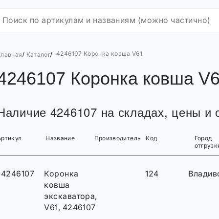
4246107 Коронка ковша V61
/
/
Главная
Каталог
4246107 Коронка ковша V
Наличие 4246107 на складах, цены и с
Артикул
Название
Производитель
Код
Город
отгрузк
4246107
Коронка
124
Владив
ковша
экскаватора,
V61, 4246107