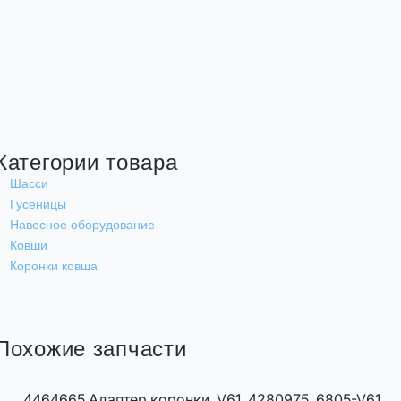
Категории товара
Шасси
Гусеницы
Навесное оборудование
Ковши
Коронки ковша
Похожие запчасти
4464665 Адаптер коронки, V61, 4280975, 6805-V61