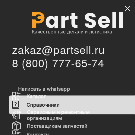
Найти
Качественные детали и логистика
zakaz@partsell.ru
/
/
/
/
Главная
Справочники
Hitachi
Экскаваторы
8 (800) 777-65-74
ZX870LCH-3
Запчасти Hitachi
ZX870LCH-3
Написать в whatsapp
P1JB-1-3 HYDRAULIC EXCAVATOR PARTS CATALOG
Каталог
P1JB-E1-2 EQUIPMENT COMPONENTS PARTS
Справочники
CATALOG
Сервисным и ремонтным
организациям
Поставщикам запчастей
Контакты