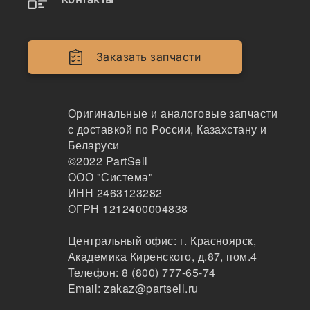
Подогреватели
Свечи
Заказать запчасти
Реле
Переключатели
Оригинальные и аналоговые запчасти
с доставкой по России, Казахстану и
Индикаторы
Беларуси
©2022
PartSell
Контроллеры
ООО "Система"
Преобразователи
ИНН 2463123282
ОГРН 1212400004838
Регуляторы
Центральный офис:
г. Красноярск
,
Электрические компоненты
Академика Киренского, д.87, пом.4
Телефон:
8 (800) 777-65-74
Аккумуляторы
Email:
zakaz@partsell.ru
Платы