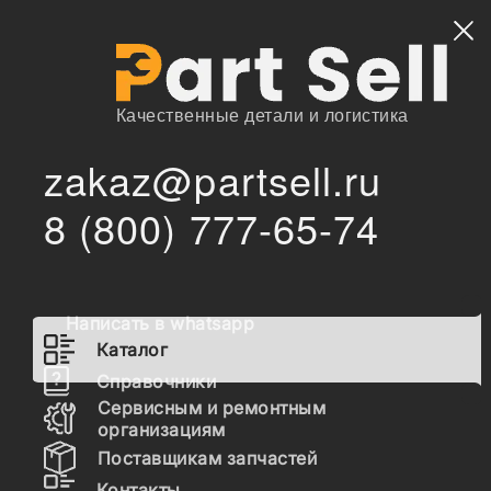
Найти
Качественные детали и логистика
zakaz@partsell.ru
/
/
/
Подогреватели
Запчасти для спецтехники
Каталог
Электрика
8 (800) 777-65-74
Подогреватели для спецтехники
Написать в whatsapp
Электрика
Каталог
Датчики
Справочники
Сервисным и ремонтным
Детали электродвигателей
организациям
Поставщикам запчастей
Генераторы
Контакты