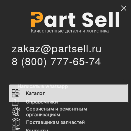
Найти
Качественные детали и логистика
zakaz@partsell.ru
/
Главная
Каталог
8 (800) 777-65-74
911/22800 Палец стопорный 105х25 мм (Аналог (JCB))
/
911/22800 Палец стопорный
105х25 мм (Аналог (JCB))
Написать в whatsapp
Каталог
Наличие 911/22800 на складах, цены и сроки
Справочники
отгрузки
Сервисным и ремонтным
организациям
Поставщикам запчастей
911/22800
Контакты