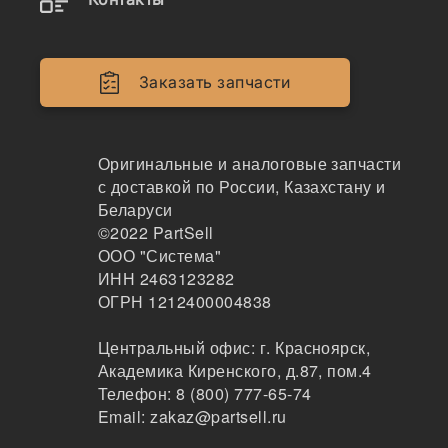
Палец 911/22800
101
Заказать запчасти
Москва
1-3 дня
92 шт.
867 ₽
Оригинальные и аналоговые запчасти
Показать больше
с доставкой по России, Казахстану и
Беларуси
Заказать
©2022
PartSell
ООО "Система"
ИНН 2463123282
ОГРН 1212400004838
911/22800
Палец 911/22800
Центральный офис:
г. Красноярск
,
Академика Киренского, д.87, пом.4
JCB
Телефон:
8 (800) 777-65-74
101
Email:
zakaz@partsell.ru
Москва
1-3 дня