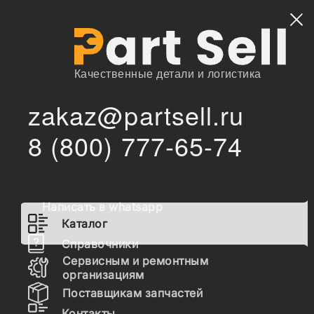
Найти
Качественные детали и логистика
zakaz@partsell.ru
/
Главная
Каталог
8 (800) 777-65-74
811/90469 Палец соединения челюсть-отвал JCB (3CX,
/
4CX), , 811/80007
811/90469 Палец соединения
челюсть-отвал JCB (3CX,
Написать в whatsapp
4CX), , 811/80007
Каталог
Справочники
Сервисным и ремонтным
Наличие 811/90469 на складах, цены и сроки
организациям
отгрузки
Поставщикам запчастей
Контакты