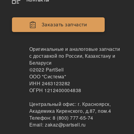
811/90469
Палец (соединение челюсть-отвал) 44.5x213 81
1/90469
Заказать запчасти
ARIES
104
Оригинальные и аналоговые запчасти
Калуга
1-2 дня
с доставкой по России, Казахстану и
7 шт.
Беларуси
1404 ₽
©2022
PartSell
Показать больше
ООО "Система"
ИНН 2463123282
Заказать
ОГРН 1212400004838
Центральный офис:
г. Красноярск
,
Академика Киренского, д.87, пом.4
811/90469
Телефон:
8 (800) 777-65-74
Палец челюсти верхний для JCB, 811/80007, 81
Email:
zakaz@partsell.ru
1/90469