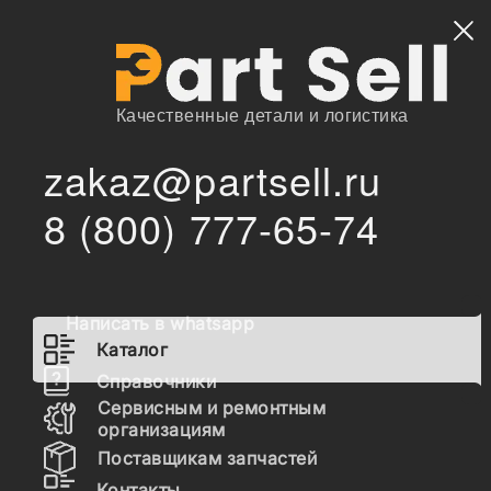
Найти
Качественные детали и логистика
zakaz@partsell.ru
/
Главная
Каталог
8 (800) 777-65-74
809722 Плавающее уплотнение (2 чугунных + 2 резиновых
/
кольца)
809722 Плавающее
уплотнение (2 чугунных + 2
Написать в whatsapp
резиновых кольца)
Каталог
Справочники
Сервисным и ремонтным
Наличие 809722 на складах, цены и сроки
организациям
отгрузки
Поставщикам запчастей
Контакты