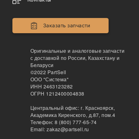
809722
Плавающее уплотнение (2 чугунных + 2 резино
вых кольца), 809722
Заказать запчасти
264
Оригинальные и аналоговые запчасти
Ростов-на-Дону
1-2дня
с доставкой по России, Казахстану и
10 шт.
Беларуси
25000 ₽
©2022
PartSell
Показать больше
ООО "Система"
ИНН 2463123282
Заказать
ОГРН 1212400004838
Центральный офис:
г. Красноярск
,
Академика Киренского, д.87, пом.4
Информация, указанная на сайте, не является
Телефон:
8 (800) 777-65-74
публичной офертой, носит справочно-информационный
Email:
zakaz@partsell.ru
характер, может быть изменена в любое время без
предварительного уведомления. Для получения