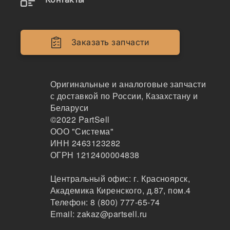
отгрузки
Заказать запчасти
Аналоги и возможные замены
Оригинальные и аналоговые запчасти
612640080031
с доставкой по России, Казахстану и
Форсунка Е4 WP10, 612640080031, 0445120343
Беларуси
©2022
PartSell
70
ООО "Система"
Благовещенск
ИНН 2463123282
1-2 дня
ОГРН 1212400004838
37 шт.
19250 ₽
Центральный офис:
г. Красноярск
,
Показать больше
Академика Киренского, д.87, пом.4
Заказать
Телефон:
8 (800) 777-65-74
Email:
zakaz@partsell.ru