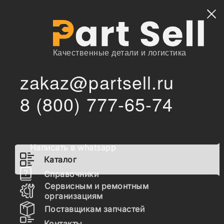
Найти
Качественные детали и логистика
zakaz@partsell.ru
5P-3629 Кольцо стопорное
/
/
Главная
Каталог
8 (800) 777-65-74
5P-3629 Кольцо стопорное
Наличие 5P-3629 на складах, цены и сроки
Написать в whatsapp
отгрузки
Каталог
Справочники
Сервисным и ремонтным
5P3629
организациям
КОЛЬЦО, 5P3629
Поставщикам запчастей
Контакты
UBC