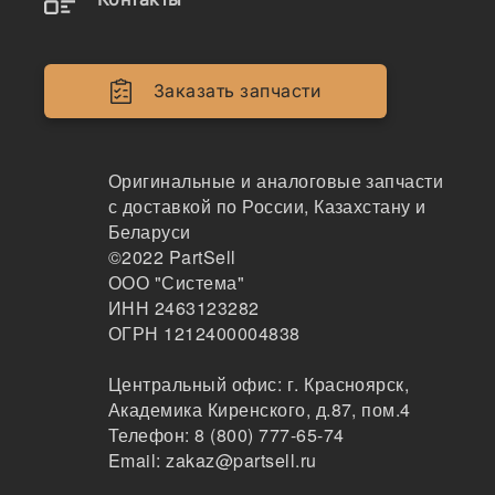
161
Хабаровск
1-2дня
Заказать запчасти
по запросу
2943 ₽
Показать больше
Оригинальные и аналоговые запчасти
Заказать
с доставкой по России, Казахстану и
Беларуси
©2022
PartSell
ООО "Система"
Информация, указанная на сайте, не является
ИНН 2463123282
публичной офертой, носит справочно-информационный
ОГРН 1212400004838
характер, может быть изменена в любое время без
предварительного уведомления. Для получения
Центральный офис:
г. Красноярск
,
актуальной информации о наличии, стоимости, сроков
Академика Киренского, д.87, пом.4
поставки товаров обращайтесь по адресу
Телефон:
8 (800) 777-65-74
zakaz@partsell.ru
Email:
zakaz@partsell.ru