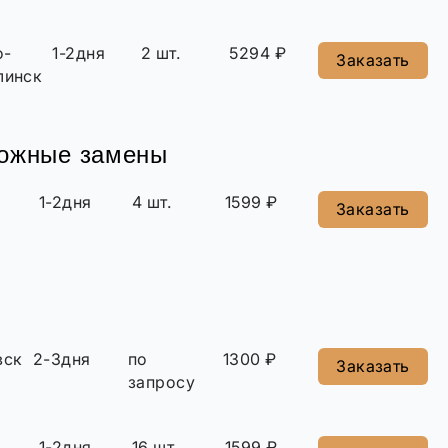
о-
1-2дня
2 шт.
5294 ₽
Заказать
линск
можные замены
1-2дня
4 шт.
1599 ₽
Заказать
вск
2-3дня
по
1300 ₽
Заказать
запросу
1-2дня
16 шт.
1599 ₽