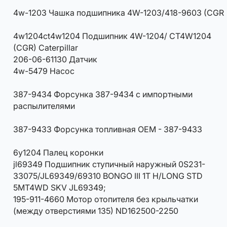
4w-1203 Чашка подшипника 4W-1203/418-9603 (CGR
4w1204ct4w1204 Подшипник 4W-1204/ CT4W1204
(CGR) Caterpillar
206-06-61130 Датчик
4w-5479 Насос
387-9434 Форсунка 387-9434 с импортными
распылителями
387-9433 Форсунка топливная OEM - 387-9433
6y1204 Палец коронки
jl69349 Подшипник ступичный наружный 0S231-
33075/JL69349/69310 BONGO III 1T H/LONG STD
5MT4WD SKV JL69349;
195-911-4660 Мотор отопителя без крыльчатки
(между отверстиями 135) ND162500-2250