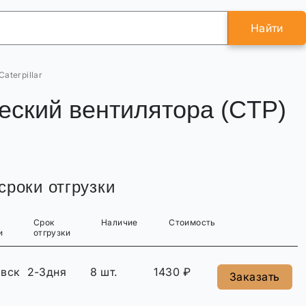
Найти
aterpillar
еский вентилятора (CTP)
сроки отгрузки
Срок
Наличие
Стоимость
и
отгрузки
овск
2-3дня
8 шт.
1430 ₽
Заказать