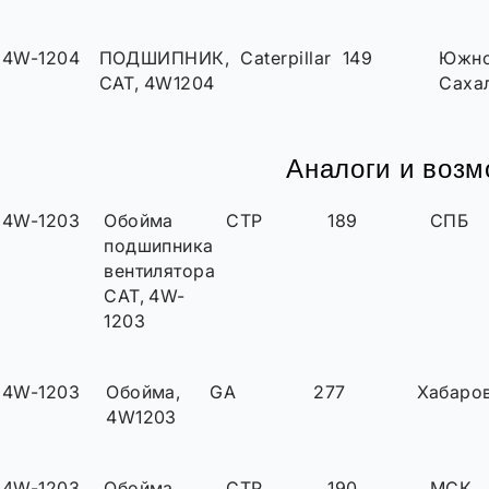
4W-1204
ПОДШИПНИК,
Caterpillar
149
Южн
CAT, 4W1204
Саха
Аналоги и воз
4W-1203
Обойма
CTP
189
СПБ
подшипника
вентилятора
CAT, 4W-
1203
4W-1203
Обойма,
GA
277
Хабаро
4W1203
4W-1203
Обойма
CTP
190
МСК