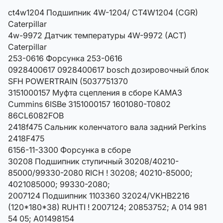
ct4w1204 Подшипник 4W-1204/ CT4W1204 (CGR)
Caterpillar
4w-9972 Датчик температуры 4W-9972 (ACT)
Caterpillar
253-0616 Форсунка 253-0616
0928400617 0928400617 bosch дозировочный блок
SFH POWERTRAIN (5037751370
3151000157 Муфта сцепления в сборе КАМАЗ
Cummins 6ISBe 3151000157 1601080-T0802
86CL6082FOB
2418f475 Сальник коленчатого вала задний Perkins
2418F475
6156-11-3300 Форсунка в сборе
30208 Подшипник ступичный 30208/40210-
85000/99330-2080 RICH ! 30208; 40210-85000;
4021085000; 99330-2080;
2007124 Подшипник 1103360 32024/VKHB2216
(120*180*38) RUHTI ! 2007124; 20853752; A 014 981
54 05; A01498154