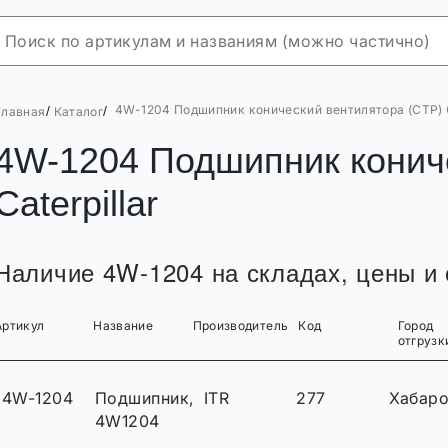
4W-1204 Подшипник конический вентилятора (CTP) C
/
/
Главная
Каталог
4W-1204 Подшипник конич
Caterpillar
Наличие 4W-1204 на складах, цены и 
Артикул
Название
Производитель
Код
Город
отгрузк
4W-1204
Подшипник,
ITR
277
Хабар
4W1204