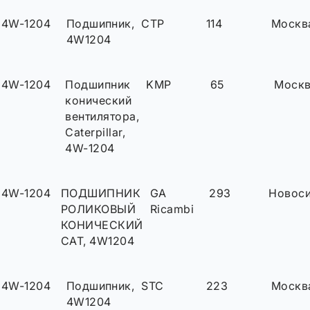
4W-1204
Подшипник,
CTP
114
Москв
4W1204
4W-1204
Подшипник
KMP
65
Моск
конический
вентилятора,
Caterpillar,
4W-1204
4W-1204
ПОДШИПНИК
GA
293
Новос
РОЛИКОВЫЙ
Ricambi
КОНИЧЕСКИЙ
CAT, 4W1204
4W-1204
Подшипник,
STC
223
Москв
4W1204