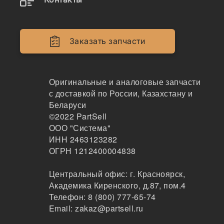
4K0684
Шайба
Заказать запчасти
VESCOVINI GROUP
45
Москва
Оригинальные и аналоговые запчасти
2-3 дня
с доставкой по России, Казахстану и
280 шт.
159 ₽
Беларуси
Показать больше
©2022
PartSell
ООО "Система"
Заказать
ИНН 2463123282
ОГРН 1212400004838
Центральный офис:
г. Красноярск
,
4K0684
Академика Киренского, д.87, пом.4
Шайба (1-1/4&quot), 198-71-11230, 3S1349, 4K06
Телефон:
8 (800) 777-65-74
84
Email:
zakaz@partsell.ru
OEM