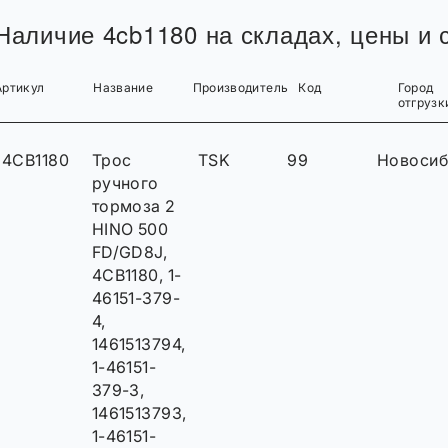
Наличие 4cb1180 на складах, цены и с
Артикул
Название
Производитель
Код
Город
отгрузк
4CB1180
Трос
TSK
99
Новосиб
ручного
тормоза 2
HINO 500
FD/GD8J,
4CB1180, 1-
46151-379-
4,
1461513794,
1-46151-
379-3,
1461513793,
1-46151-