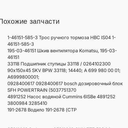
Похожие запчасти
1-46151-585-3 Трос ручного тормоза HBC IS04 1-
46151-585-3
195-03-46151 Шкив вентилятора Komatsu, 195-03-
46151
33118 Подшипник ступицы 33118 / 0264102300
90х150х45 SKV BPW 33118; 14440; A 699 980 00 01;
A6999800001;
0928400617 0928400617 bosch дозировочный блок
SFH POWERTRAIN (5037751370
4891252 Насос водяной Cummins 6ISBe 4891252
3800984 3285410
191-2678 Водило 191-2678 (CTP