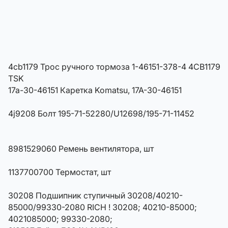
4cb1179 Трос ручного тормоза 1-46151-378-4 4CB1179
TSK
17a-30-46151 Каретка Komatsu, 17A-30-46151
4j9208 Болт 195-71-52280/U12698/195-71-11452
8981529060 Ремень вентилятора, шт
1137700700 Термостат, шт
30208 Подшипник ступичный 30208/40210-
85000/99330-2080 RICH ! 30208; 40210-85000;
4021085000; 99330-2080;