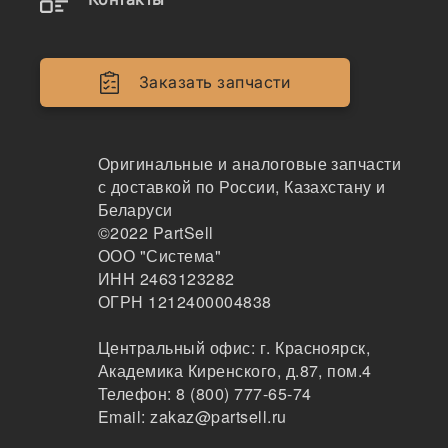
3936993
Заказать запчасти
Прокладка (крышки) впускного коллектора 6C
T, ISLe, L, 3936993
DCEC
Оригинальные и аналоговые запчасти
313
с доставкой по России, Казахстану и
Новосибирск
Беларуси
2-3дня
©2022
PartSell
по запросу
ООО "Система"
275 ₽
ИНН 2463123282
Показать больше
ОГРН 1212400004838
Заказать
Центральный офис:
г. Красноярск
,
Академика Киренского, д.87, пом.4
Телефон:
8 (800) 777-65-74
3936993
Email:
zakaz@partsell.ru
Прокладка крышки впускного коллектора, 393