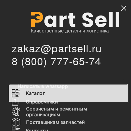
Найти
Качественные детали и логистика
zakaz@partsell.ru
/
Главная
Каталог
8 (800) 777-65-74
3936993 Прокладка крышки впускного коллектора
/
Cummins 6CT, 3914311, 3910779, 3904300
3936993 Прокладка крышки
впускного коллектора
Написать в whatsapp
Cummins 6CT, 3914311,
Каталог
3910779, 3904300
Справочники
Сервисным и ремонтным
организациям
Наличие 3936993 на складах, цены и сроки
Поставщикам запчастей
отгрузки
Контакты