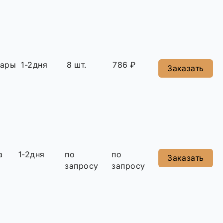
сары
1-2дня
8 шт.
786 ₽
Заказать
а
1-2дня
по
по
Заказать
запросу
запросу