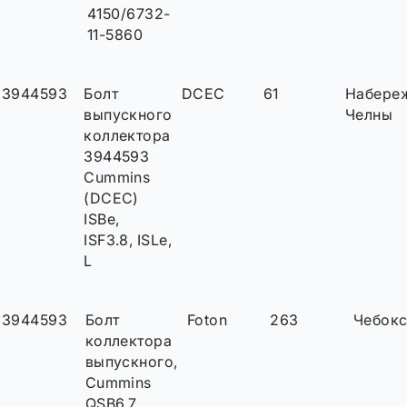
4150/6732-
11-5860
3944593
Болт
DCEC
61
Набере
выпускного
Челны
коллектора
3944593
Cummins
(DCEC)
ISBe,
ISF3.8, ISLe,
L
3944593
Болт
Foton
263
Чебок
коллектора
выпускного,
Cummins
QSB6.7,