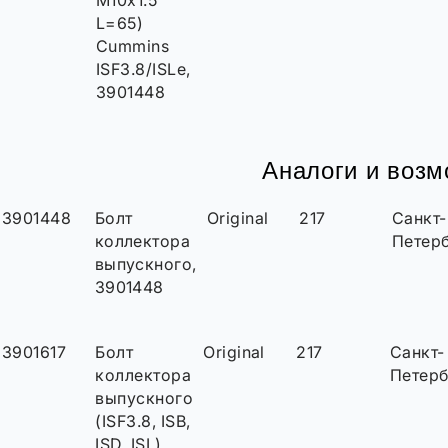
M10x1.5
L=65)
Cummins
ISF3.8/ISLe,
3901448
Аналоги и воз
3901448
Болт
Original
217
Санкт-
коллектора
Петер
выпускного,
3901448
3901617
Болт
Original
217
Санкт-
коллектора
Петерб
выпускного
(ISF3.8, ISB,
ISD, ISL),