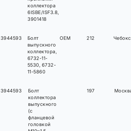
коллектора
6ISBE/ISF3.8,
3901418
3944593
Болт
OEM
212
Чебок
выпускного
коллектора,
6732-11-
5530, 6732-
11-5860
3944593
Болт
197
Москв
коллектора
выпускного
(с
фланцевой
головкой