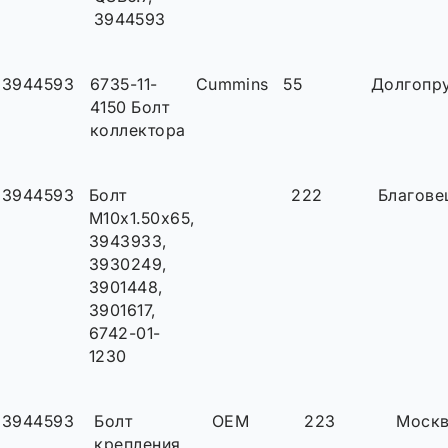
3944593
3944593
6735-11-
Cummins
55
Долгопр
4150 Болт
коллектора
3944593
Болт
222
Благове
M10x1.50x65,
3943933,
3930249,
3901448,
3901617,
6742-01-
1230
3944593
Болт
OEM
223
Моск
крепления