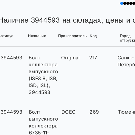
Наличие 3944593 на складах, цены и с
Артикул
Название
Производитель
Код
Город
отгрузк
3944593
Болт
Original
217
Санкт-
коллектора
Петерб
выпускного
(ISF3.8, ISB,
ISD, ISL),
3944593
3944593
Болт
DCEC
269
Тюмен
выпускного
коллектора
6735-11-