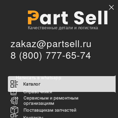
Найти
Качественные детали и логистика
zakaz@partsell.ru
/
Главная
Каталог
8 (800) 777-65-74
33820-e0671 Трос переключения передач, 4RT1601,
/
33820e0671, 33820-e0670, , 33820e0711
33820-e0671 Трос
переключения передач,
Написать в whatsapp
4RT1601, 33820e0671, 33820-
Каталог
e0670, , 33820e0711
Справочники
Сервисным и ремонтным
организациям
Наличие 33820-e0671 на складах, цены и сроки
Поставщикам запчастей
отгрузки
Контакты