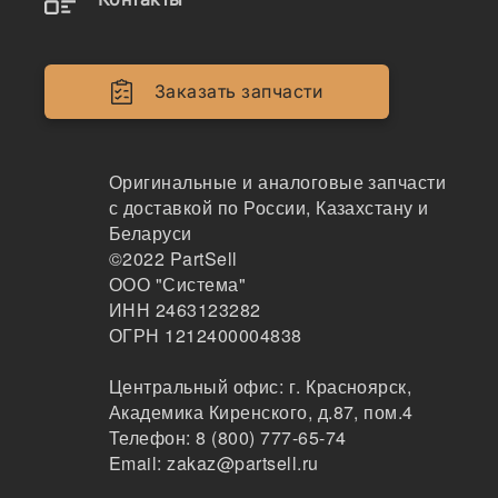
Аналоги и возможные замены
Заказать запчасти
4RT1601
Трос переключения передач, 4RT1601, 33820e0
Оригинальные и аналоговые запчасти
671, 33820-e0670, 33820-e0671, 33820e0711
с доставкой по России, Казахстану и
Беларуси
TSK
©2022
PartSell
99
ООО "Система"
Новосибирск
ИНН 2463123282
2-3 дня
5 шт.
ОГРН 1212400004838
22146 ₽
Показать больше
Центральный офис:
г. Красноярск
,
Академика Киренского, д.87, пом.4
Заказать
Телефон:
8 (800) 777-65-74
Email:
zakaz@partsell.ru