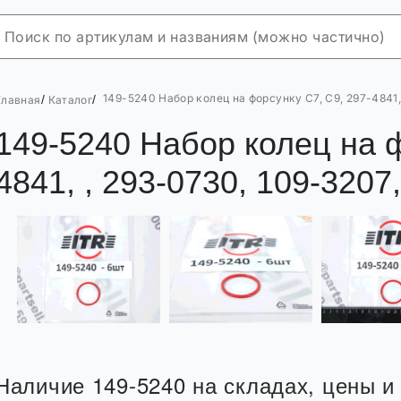
149-5240 Набор колец на форсунку С7, С9, 297-4841,
/
/
Главная
Каталог
149-5240 Набор колец на ф
4841, , 293-0730, 109-3207
Наличие 149-5240 на складах, цены и 