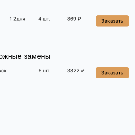
1-2дня
4 шт.
869 ₽
Заказать
можные замены
вск
6 шт.
3822 ₽
Заказать