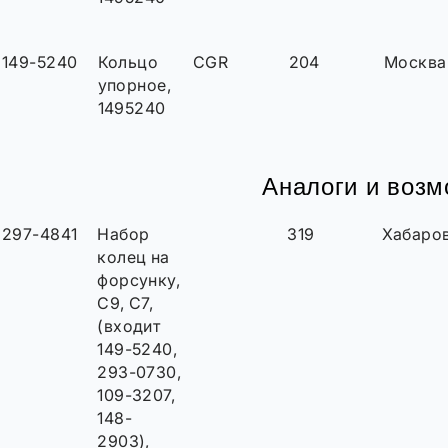
149-5240
Кольцо
CGR
204
Москва
упорное,
1495240
Аналоги и воз
297-4841
Набор
319
Хабаро
колец на
форсунку,
С9, С7,
(входит
149-5240,
293-0730,
109-3207,
148-
2903),