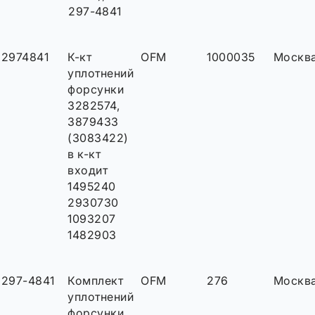
297-4841
2974841
К-кт
OFM
1000035
Москв
уплотнений
форсунки
3282574,
3879433
(3083422)
в к-кт
входит
1495240
2930730
1093207
1482903
297-4841
Комплект
OFM
276
Москв
уплотнений
форсунки