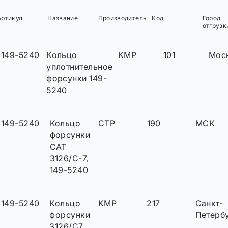
Артикул
Название
Производитель
Код
Город
отгрузк
149-5240
Кольцо
KMP
101
Мос
уплотнительное
форсунки 149-
5240
149-5240
Кольцо
CTP
190
МСК
форсунки
CAT
3126/C-7,
149-5240
149-5240
Кольцо
KMP
217
Санкт-
форсунки
Петерб
3126/C7,