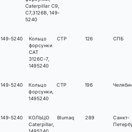
Caterpillar C9,
C7,3126B, 149-
5240
149-5240
Кольцо
CTP
126
СПБ
форсунки
CAT
3126C-7,
1495240
149-5240
Кольцо
CTP
196
Челяби
форсунки,
1495240
149-5240
КОЛЬЦО
Blumaq
289
Санкт-
Caterpillar,
Петерб
1495240