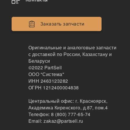
Наличие 138-6685 на складах, цены и сроки
Заказать запчасти
отгрузки
Оригинальные и аналоговые запчасти
138-6685
с доставкой по России, Казахстану и
Палец 138-6685, CAT
Беларуси
©2022
PartSell
138
ООО "Система"
Москва
ИНН 2463123282
2-3дня
ОГРН 1212400004838
2 шт.
16363 ₽
Центральный офис:
г. Красноярск
,
Показать больше
Академика Киренского, д.87, пом.4
Телефон:
8 (800) 777-65-74
Заказать
Email:
zakaz@partsell.ru