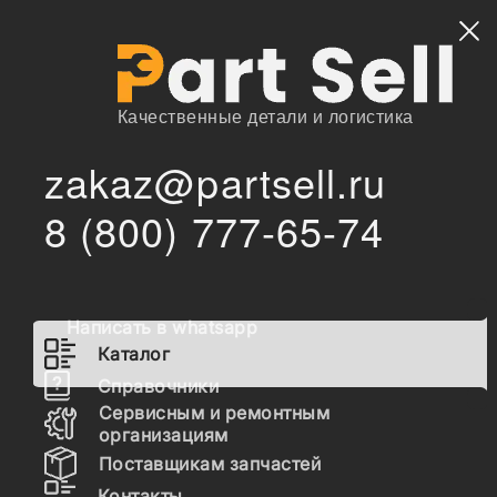
Найти
Качественные детали и логистика
zakaz@partsell.ru
138-6685 Палец стопорный в сборе
/
/
Главная
Каталог
8 (800) 777-65-74
138-6685 Палец стопорный в
сборе
Написать в whatsapp
Каталог
Справочники
Сервисным и ремонтным
организациям
Поставщикам запчастей
Контакты