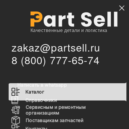
Найти
Качественные детали и логистика
zakaz@partsell.ru
/
Главная
Каталог
8 (800) 777-65-74
13071790 Ремень приводной для двигателей Weichai,
/
10PK1439
13071790 Ремень приводной
для двигателей Weichai,
Написать в whatsapp
10PK1439
Каталог
Справочники
Сервисным и ремонтным
Наличие 13071790 на складах, цены и сроки
организациям
отгрузки
Поставщикам запчастей
Контакты