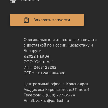
13071790
Приводной ремень
Заказать запчасти
LOVOL
323
Оригинальные и аналоговые запчасти
с доставкой по России, Казахстану и
по запросу
2724 ₽
Беларуси
Показать больше
©2022
PartSell
ООО "Система"
Заказать
ИНН 2463123282
ОГРН 1212400004838
Центральный офис:
г. Красноярск
,
13071790
Академика Киренского, д.87, пом.4
Ремень приводной для двигателей Weichai, 10P
Телефон:
8 (800) 777-65-74
K1439, 13071790
Email:
zakaz@partsell.ru
Toyopower