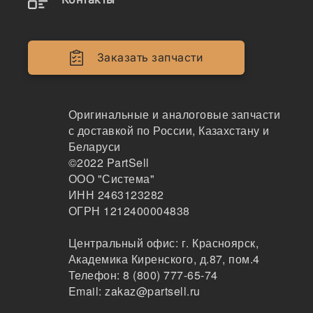
Фильтрующий элемент воздушного фильтра
LOVOL
323
Заказать запчасти
2 шт.
5714 ₽
Оригинальные и аналоговые запчасти
Показать больше
с доставкой по России, Казахстану и
Беларуси
Заказать
©2022
PartSell
ООО "Система"
ИНН 2463123282
ОГРН 1212400004838
1000940409
Фильтр воздушный Weichai WP2.3, 1000940409
Центральный офис:
г. Красноярск
,
Академика Киренского, д.87, пом.4
Телефон:
8 (800) 777-65-74
118
Email:
zakaz@partsell.ru
Артем
1-2 дня