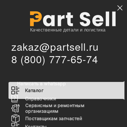
Найти
Качественные детали и логистика
zakaz@partsell.ru
/
Главная
Каталог
8 (800) 777-65-74
1000940409 Фильтрующий элемент воздушного фильтра
/
1000940409 Фильтрующий
элемент воздушного фильтра
Написать в whatsapp
Каталог
Наличие 1000940409 на складах, цены и сроки
Справочники
отгрузки
Сервисным и ремонтным
организациям
Поставщикам запчастей
1000940409
Контакты