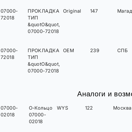
07000-
ПРОКЛАДКА
Original
147
Мага
72018
ТИП
&quotО&quot,
07000-72018
07000-
ПРОКЛАДКА
OEM
239
СПБ
72018
ТИП
&quotО&quot,
07000-72018
Аналоги и воз
07000-
О-Кольцо
WYS
122
Москва
02018
07000-
02018