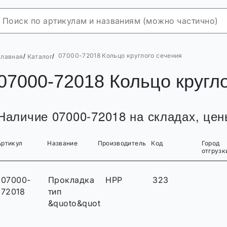
07000-72018 Кольцо круглого сечения
/
/
Главная
Каталог
07000-72018 Кольцо кругл
Наличие 07000-72018 на складах, цены
Артикул
Название
Производитель
Код
Город
отгрузк
07000-
Прокладка
HPP
323
72018
тип
&quotо&quot