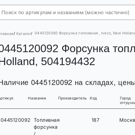
0445120092 Форсунка топливная , Iveco, New Hollan
/
/
Главная
Каталог
0445120092 Форсунка топл
Holland, 504194432
Наличие 0445120092 на складах, цены
Артикул
Название
Производитель
Код
Город
отгрузк
0445120092
Топливная
187
Моск
форсунка
/