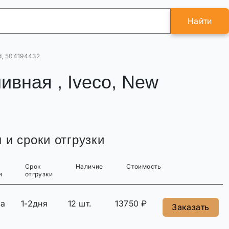
Найти
d, 504194432
ивная , Iveco, New
 и сроки отгрузки
Срок
Наличие
Стоимость
и
отгрузки
ва
1-2дня
12 шт.
13750 ₽
Заказать