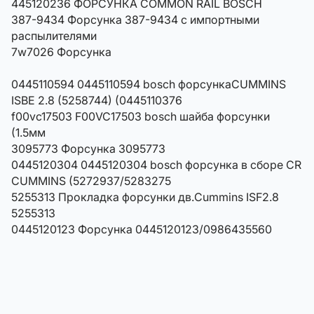
445120236 ФОРСУНКА COMMON RAIL BOSCH
387-9434 Форсунка 387-9434 с импортными
распылителями
7w7026 Форсунка
0445110594 0445110594 bosch форсункаCUMMINS
ISBE 2.8 (5258744) (0445110376
f00vc17503 F00VC17503 bosch шайба форсунки
(1.5мм
3095773 Форсунка 3095773
0445120304 0445120304 bosch форсунка в сборе CR
CUMMINS (5272937/5283275
5255313 Прокладка форсунки дв.Cummins ISF2.8
5255313
0445120123 Форсунка 0445120123/0986435560