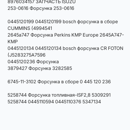
8976034157 ЗАПЧАСТЬ ISUZU
253-0616 Форсунка 253-0616
0445120199 0445120199 bosch форсунка в сборе
CUMMINS (4994541
2645a747 Форсунка Perkins KMP Europe 2645A747-
KMP
0445120134 0445120134 bosch форсунка CR FOTON
(J5283275A7596
0445120236 Форсунка
3879427 Форсунка 3282585
6745-11-3102 Форсунка в сборе 0 445 120 236
5258744 Форсунка топливная-ISF2,8 5309291
5258744 0445110594 0445110376 5347134