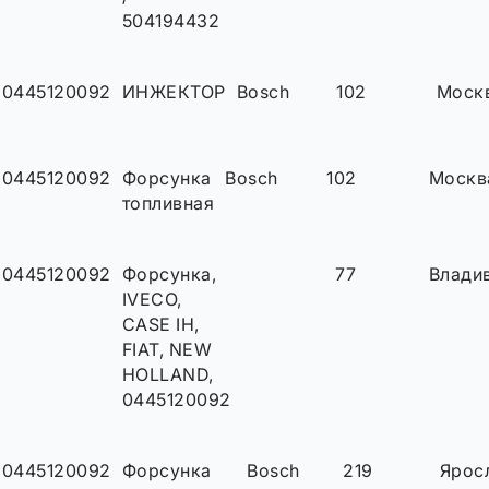
504194432
0445120092
ИНЖЕКТОР
Bosch
102
Моск
0445120092
Форсунка
Bosch
102
Москв
топливная
0445120092
Форсунка,
77
Влади
IVECO,
CASE IH,
FIAT, NEW
HOLLAND,
0445120092
0445120092
Форсунка
Bosch
219
Ярос