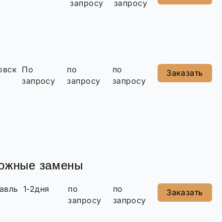
запросу
запросу
овск
По
по
по
Заказать
запросу
запросу
запросу
можные замены
авль
1-2дня
по
по
Заказать
запросу
запросу