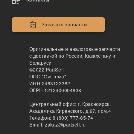
Наличие 04120-21760 на складах, цены и сроки
отгрузки
Заказать запчасти
04120-21760
Оригинальные и аналоговые запчасти
Ремень AVX17X620, 04120-21760
с доставкой по России, Казахстану и
Беларуси
HP
©2022
PartSell
277
ООО "Система"
Хабаровск
ИНН 2463123282
2-3дня
ОГРН 1212400004838
4 шт.
1950 ₽
Показать больше
Центральный офис:
г. Красноярск
,
Академика Киренского, д.87, пом.4
Заказать
Телефон:
8 (800) 777-65-74
Email:
zakaz@partsell.ru